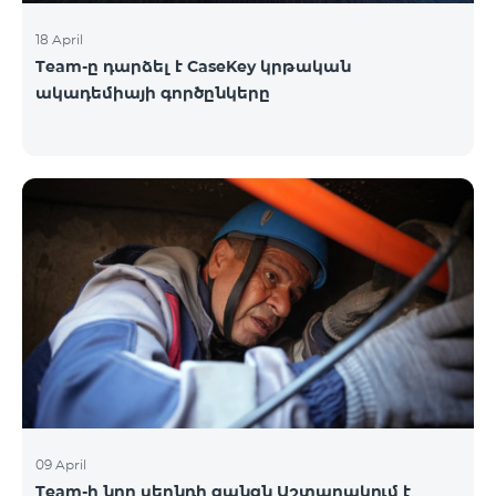
18 April
Team-ը դարձել է CaseKey կրթական
ակադեմիայի գործընկերը
09 April
Team-ի նոր սերնդի ցանցն Աշտարակում է