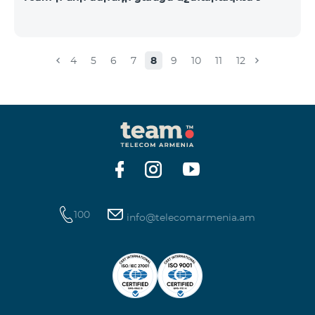
4
5
6
7
8
9
10
11
12
100
info@telecomarmenia.am