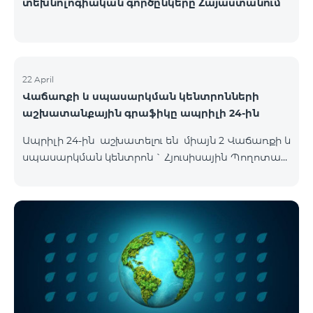
տեխնոլոգիական գործընկերը Հայաստանում
22 April
Վաճառքի և սպասարկման կենտրոնների
աշխատանքային գրաֆիկը ապրիլի 24-ին
Ապրիլի 24-ին աշխատելու են միայն 2 Վաճառքի և
սպասարկման կենտրոն ` Հյուսիսային Պողոտան
և Օդանավակայանը սովորական գրաֆիկով,
մյուս բոլոր ՎՍԿ-ները փակ են լինելու այդ օրը :
Հյուսիսային Պողոտա Հյուսիսային պողոտա 4 ,
տարածք 1/2 09:00-24:00 Օդանավակայան
«Արմենիա միջազգային օդանավակայան» ՓԲԸ
ժամանման սրահ Շուրջօրյա