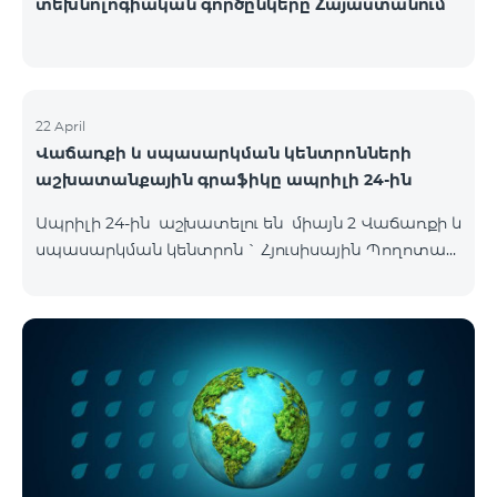
տեխնոլոգիական գործընկերը Հայաստանում
22 April
Վաճառքի և սպասարկման կենտրոնների
աշխատանքային գրաֆիկը ապրիլի 24-ին
Ապրիլի 24-ին աշխատելու են միայն 2 Վաճառքի և
սպասարկման կենտրոն ` Հյուսիսային Պողոտան
և Օդանավակայանը սովորական գրաֆիկով,
մյուս բոլոր ՎՍԿ-ները փակ են լինելու այդ օրը :
Հյուսիսային Պողոտա Հյուսիսային պողոտա 4 ,
տարածք 1/2 09:00-24:00 Օդանավակայան
«Արմենիա միջազգային օդանավակայան» ՓԲԸ
ժամանման սրահ Շուրջօրյա