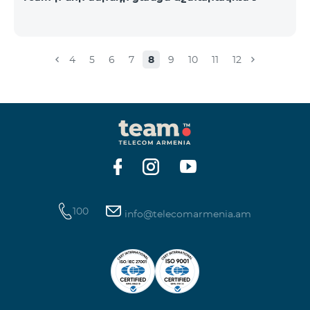
4
5
6
7
8
9
10
11
12
100
info@telecomarmenia.am