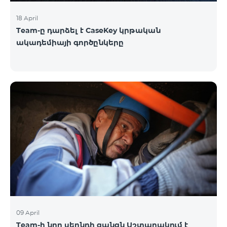
18 April
Team-ը դարձել է CaseKey կրթական
ակադեմիայի գործընկերը
09 April
Team-ի նոր սերնդի ցանցն Աշտարակում է