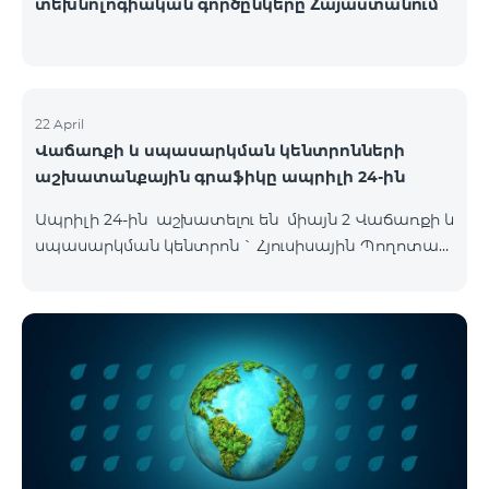
տեխնոլոգիական գործընկերը Հայաստանում
22 April
Վաճառքի և սպասարկման կենտրոնների
աշխատանքային գրաֆիկը ապրիլի 24-ին
Ապրիլի 24-ին աշխատելու են միայն 2 Վաճառքի և
սպասարկման կենտրոն ` Հյուսիսային Պողոտան
և Օդանավակայանը սովորական գրաֆիկով,
մյուս բոլոր ՎՍԿ-ները փակ են լինելու այդ օրը :
Հյուսիսային Պողոտա Հյուսիսային պողոտա 4 ,
տարածք 1/2 09:00-24:00 Օդանավակայան
«Արմենիա միջազգային օդանավակայան» ՓԲԸ
ժամանման սրահ Շուրջօրյա