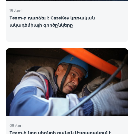
18 April
Team-ը դարձել է CaseKey կրթական
ակադեմիայի գործընկերը
09 April
Team-ի նոր սերնդի ցանցն Աշտարակում է