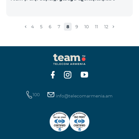
4
5
6
7
8
9
10
11
12
100
info@telecomarmenia.am