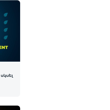
սկսել