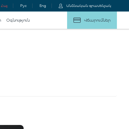
Հայ
Рус
Eng
Անձնական գրասենյակ
ր
Օգնություն
Վճարումներ