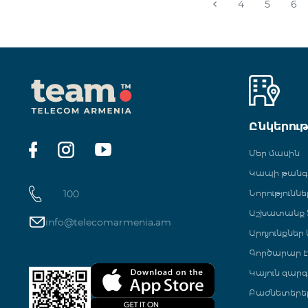
4
5
6
Ընկերու
Մեր մասին
Կապի թան
100
Նորություննե
Աշխատանք Տ
info@telecomarmenia.am
Արդյունքներ
Գործարար Է
Կայուն զարգ
Բաժնետերե