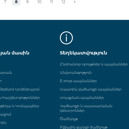
7
8
9
10
11
12
թյան մասին
Տեղեկատվություն
Ընդհանուր դրույթներ և պայմաններ
գարան
Անվտանգություն
ր
E-shop պայմաններ
ելեկոմ Արմենիայում
Ապառիկ վաճառքի պայմաններ
 և հաշվետվություններ
Առաքման պայմաններ
թիկա և Կոմպլայենս
Վաճառքի և սպասարկման
կենտրոններ
ացում
Ծածկույթ
րին
Բջջային ցանցի ծածկույթ