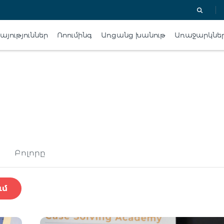
յություններ
Ռոումինգ
Առցանց խանութ
Առաջարկնե
Բոլորը
ւմ