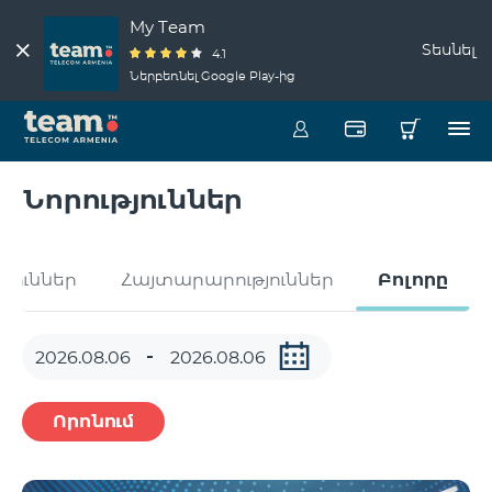
My Team
Տեսնել
4.1
Ներբեռնել Google Play-ից
Նորություններ
թյուններ
Հայտարարություններ
Բոլորը
Որոնում