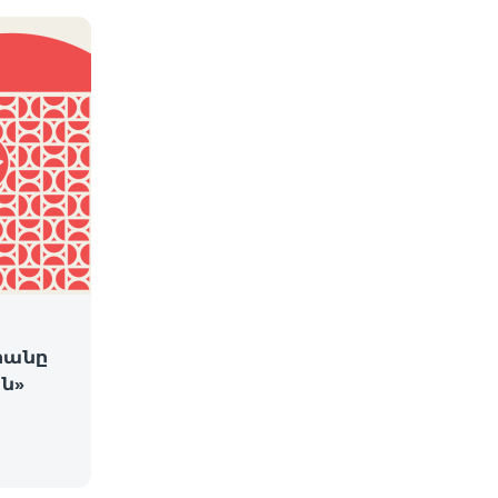
րանը
ն»