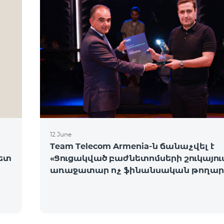
12 June
Team Telecom Armenia-ն ճանաչվել է
նետ
«Ցուցակված բաժնետոմսերի շուկայու
առաջատար ոչ ֆինանսական թողար