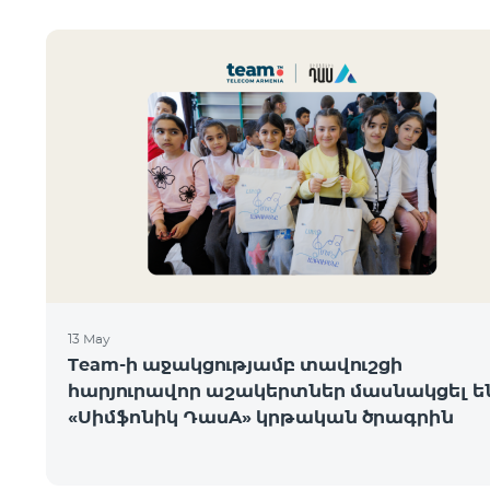
13 May
Team-ի աջակցությամբ տավուշցի
հարյուրավոր աշակերտներ մասնակցել ե
«Սիմֆոնիկ ԴասA» կրթական ծրագրին