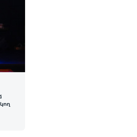
մ
կող