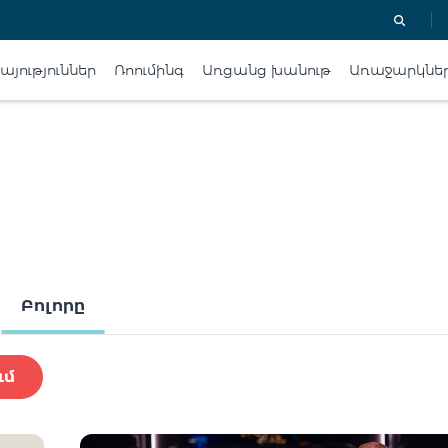
յություններ
Ռոումինգ
Առցանց խանութ
Առաջարկնե
Բոլորը
ւմ