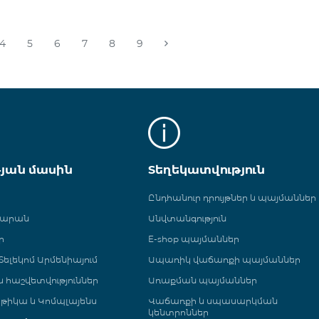
4
5
6
7
8
9
թյան մասին
Տեղեկատվություն
Ընդհանուր դրույթներ և պայմաններ
գարան
Անվտանգություն
ր
E-shop պայմաններ
ելեկոմ Արմենիայում
Ապառիկ վաճառքի պայմաններ
 և հաշվետվություններ
Առաքման պայմաններ
թիկա և Կոմպլայենս
Վաճառքի և սպասարկման
կենտրոններ