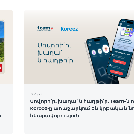
17 April
Սովորի՛ր, խաղա՛ և հաղթի՛ր. Team-ն ո
Koreez-ը առաջարկում են կրթական ն
ի
հնարավորություն