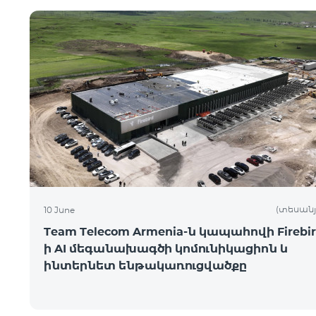
(տեսանյ
10 June
Team Telecom Armenia-ն կապահովի Firebir
ի AI մեգանախագծի կոմունիկացիոն և
ինտերնետ ենթակառուցվածքը