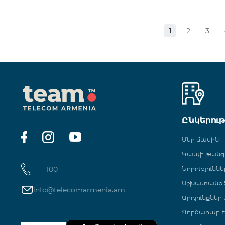
1
2
3
Ընկերու
Մեր մասին
Կապի թան
100
Նորություննե
Աշխատանք Տ
info@telecomarmenia.am
Արդյունքներ
Գործարար Է