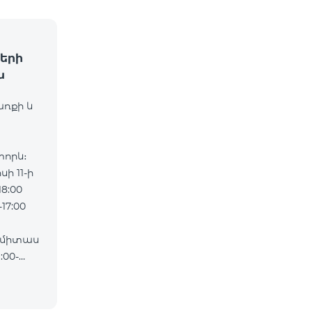
երի
ն
առքի և
որև։
ի 11-ի