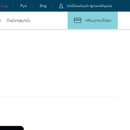
Հայ
Рус
Eng
Անձնական գրասենյակ
ր
Օգնություն
Վճարումներ