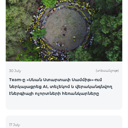
(տեսանյութ)
30 July
Team-ը «Սևան Ստարտափ Սամմիթ»-ում
ներկայացրեց AI, տելեկոմ և վերականգնվող
էներգիայի ոլորտների հեռանկարները
17 July