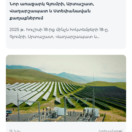
Նոր առաջարկ Գյումրի, Արտաշատ,
Վաղարշապատ և Ստեփանավան
քաղաքներում
2025 թ․ հուլիսի 18-ից մինչև հոկտեմբերի 18-ը,
Գյումրի, Արտաշատ, Վաղարշապատ և
Ստեփանավան քաղաքների բնակիչների համար
հասանելի են ԿՈՍՄՈ 2 6900, ԿՈՍՄՈ 3 7400 և
ԿՈՍՄՈ 4 9900 մարզային փաթեթները` 50%
զեղչով առաջին 6 ամիսների համար, 12 ամիս
բաժանորդագրության դեպքում․ Անվանում
Հիմնական արժեք Զեղչված արժեք 1-6 ամիսների
համար ԿՈՍՄՈ 2 6900 Մարզային 6900 3450
ԿՈՍՄՈ 3 7400 Մարզային 7400 3700 ԿՈՍՄՈ 4 9900
Մարզային 9900 4950
(տեսանյութ)
15 July