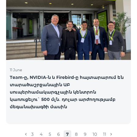
ստորև ներկայացված աղյուսակի․ Հին
սակագնային փաթեթ Նոր սակագնային փաթեթ
Բիզնես 2000 PRO 1900 Բիզնես 3000 Pro Special 1
Բիզնես 5000 PRO 5200 Բիզնես 7000 Pro Special 3
11 June
Team-ը, NVIDIA-ն և Firebird-ը հայտարարում են
տարածաշրջանային ԱԲ
սուպերհամակարգչային կենտրոն
կառուցելու` 500 մլն․ դոլար արժողությամբ
մեգանախագծի մասին
3
4
5
6
7
8
9
10
11