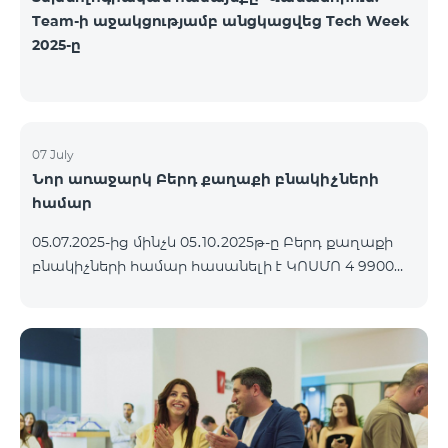
Team-ի աջակցությամբ անցկացվեց Tech Week
2025-ը
07 July
Նոր առաջարկ Բերդ քաղաքի բնակիչների
համար
05.07.2025-ից մինչև 05․10․2025թ-ը Բերդ քաղաքի
բնակիչների համար հասանելի է ԿՈՍՄՈ 4 9900
փաթեթը՝ 3 ամիս անվճար պայմանով։
Պայմանագիրը կնքվում է 12 ամիս ժամկետով,
վաղաժամ դադարեցման դեպքում կիրառվում է
տուգանք։ ԿՈՍՄՈ սակագնային փաթեթների
ներառումներին մանրամասն ծանոթանալու
համար կարող եք անցնել հետևյալ
հղմամբ՝ telecomarmenia.am/cosmo