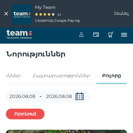
My Team
Տեսնել
4.1
Ներբեռնել Google Play-ից
Նորություններ
թյուններ
Հայտարարություններ
Բոլորը
Որոնում