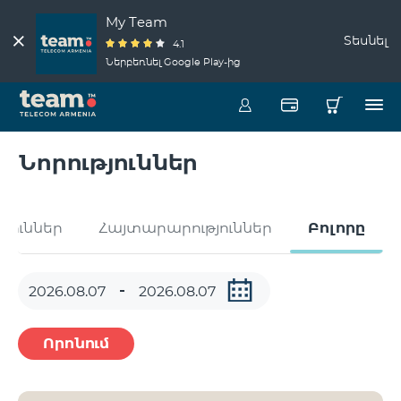
My Team
Տեսնել
4.1
Ներբեռնել Google Play-ից
Նորություններ
թյուններ
Հայտարարություններ
Բոլորը
Որոնում