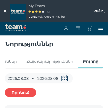
My Team
Տեսնել
4.1
Ներբեռնել Google Play-ից
Նորություններ
թյուններ
Հայտարարություններ
Բոլորը
Որոնում