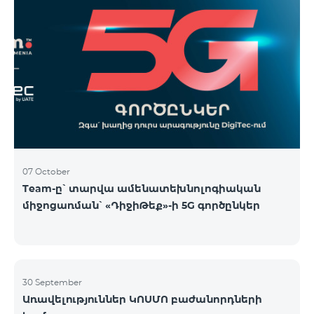
07 October
Team-ը՝ տարվա ամենատեխնոլոգիական
միջոցառման՝ «ԴիջիԹեք»-ի 5G գործընկեր
30 September
Առավելություններ ԿՈՍՄՈ բաժանորդների