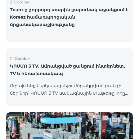
21 October
Team-ը չորրորդ տարին շարունակ աջակցում է
Koreez համադպրոցական
մրցանակաբաշխությանը
14 October
ԿՈՍՄՈ 3 TV. Ամրակցված ցանցում ինտերնետ,
TV և հեռախոսակապ
Ուրախ ենք ներկայացնելու Ամրակցված ցանցի
մեր նոր՝ ԿՈՍՄՈ 3 TV սակագնային փաթեթը, որը
միավորում է ինտերնետը, TV-ն և ֆիքսված
հեռախոսակապը՝ առաջարկելով
ժամանակակից լուծումներ յուրաքանչյուր տան
համար, որը հասանելի կլինի Վարդենիս և
Գավառ քաղաքներում մինչև 15․11․2025
ներառյալ։Ի՞նչ է ներառում Ամրակցված ցանցի