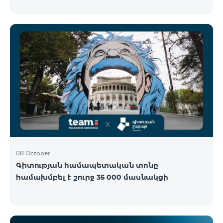
Կենտրոնում՝ միացեք ԿՈՍՄՈ 4 12500, ԿՈՍՄՈ 4
16500 կամ ԿՈՍՄՈ 4 Մարզային 9900 սակագնային
փաթեթներից որևէ մեկին 12 ամիս
բաժանորդագրությամբ և ստացեք
հնարավորություն ձեռք բերել AQARA Խելացի Տան
համակարգերը ընդամենը 2 դրամով․ AQARA
Խելացի Տեսախցիկ E1 (Smart Camera E1) AQARA
Ղեկավարման Սարք M100 (Hub M100) Միանալու
համար պարզապես պետք է անձնագրով
մոտենալ տաղավար։ Առաջարկը գործում է միայն
նոր միացող բաժանորդ
08 October
Գիտության համապետական տոնը
համախմբել է շուրջ 35 000 մասնակցի