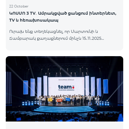
22 October
ԿՈՍՄՈ 3 TV․ Ամրակցված ցանցում ինտերնետ,
TV և հեռախոսակապ
Ուրախ ենք տեղեկացնել, որ Մարտունի և
Ճամբարակ քաղաքներում մինչև 15․11․2025
ներառյալ հասանելի կլինի՝ ԿՈՍՄՈ 3 TV
սակագնային փաթեթը։ Ի՞նչ է ներառում ԿՈՍՄՈ
3 TV փաթեթը․ Ինտերնետ. Մինչև 50 Մբիթ/վ
արագություն։ Մինչև 80 TV ալիք՝ TeamTv Smart
հավելվածով: Ֆիքսված հեռախոսակապ. 180
րոպե դեպի Team ֆիքսված ցանց։ Սույն
սակագնային փաթեթում ներառված
հեռուստատեսության ծառայությունը
տրամադրվում է առանց TV սարքի՝ TeamTV Smart
հավելվածի միջոցով։ Սակագնային փաթեթի
արժեքները ներկայացվա