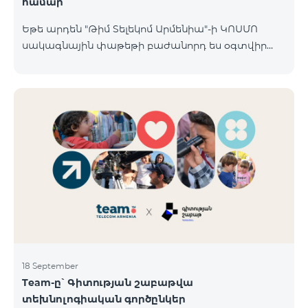
համար
Եթե արդեն "Թիմ Տելեկոմ Արմենիա"-ի ԿՈՍՄՈ
սակագնային փաթեթի բաժանորդ ես օգտվիր
հատուկ առաջարկից տան խելացի
սարքավորումների համար։ Ավտոմատացրու
լուսովորությունը, ջեռուցումը, անվտանգությունը՝
մեկ հպումով ու անսպառ ինտերնետով Smart
Place-ի Aqara սարքավորումներով։ ԿՈՍՄՈ
ծառայությունների փաթեթների գործող բոլոր
բաժանորդները ունեն հնարավորություն ձեռք
բերելու Aqara ապրանքանիշի խելացի
սարքավորումները հատուկ պայմաններով։
Սարքավորումները հասանելի են HomPlex-ի team
Place խանութ սրահում, Հյուսիսային Պողոտա 4
18 September
Team-ը՝ Գիտության շաբաթվա
տեխնոլոգիական գործընկեր