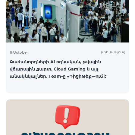
ԿՈՍՄՈ 3 TV փաթեթը․ Ինտերնետ. Մինչև 50 Մբիթ/
վ արագություն։ TV. Մինչև 80 TV ալիք՝ TeamTv
Smart հավելվածով Ֆիքսված հեռախոսակապ.
180 րոպե դեպի Team ֆիքսված ցանց։ Սույն
սակագնային փաթեթում ներառվա
(տեսանյութ)
11 October
Բաժանորդների AI օգնական, թվային
վճարային քարտ, Cloud Gaming և այլ
անակնկալներ. Team-ը «ԴիջիԹեք»-ում է