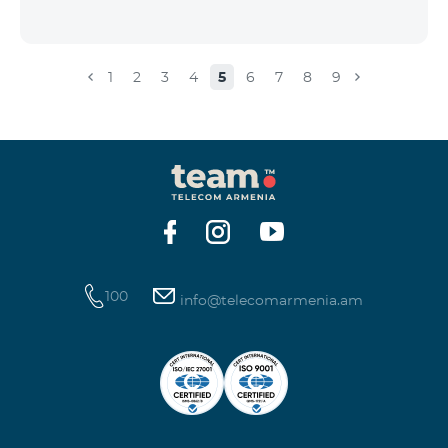
1
2
3
4
5
6
7
8
9
100
info@telecomarmenia.am