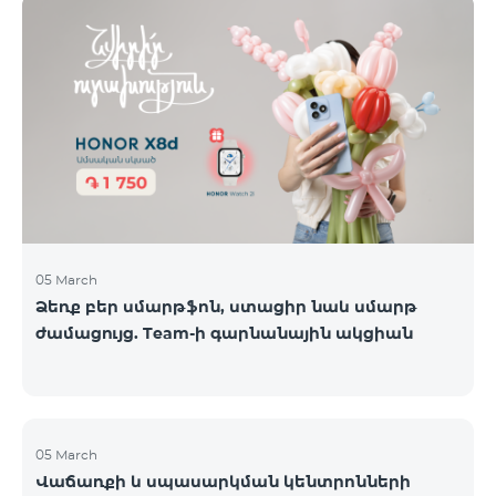
ժամանակավորապես դադարեցվել են
օպերատորների կողմից։ Ձայնային կապի և SMS
ծառայությունները շարունակում են գործել։
Իրադարձությունների վերաբերյալ լրացուցիչ
տեղեկատվություն կտրամադրվի իրավիճակի
փոփոխության դեպքում։ Շնորհակալություն
ըմբռնման համար։
05 March
Ձեռք բեր սմարթֆոն, ստացիր նաև սմարթ
ժամացույց. Team-ի գարնանային ակցիան
05 March
Վաճառքի և սպասարկման կենտրոնների