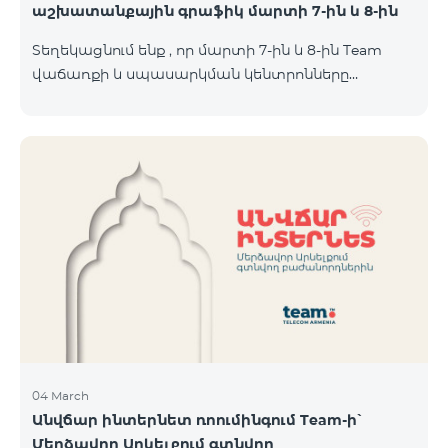
աշխատանքային գրաֆիկ մարտի 7-ին և 8-ին
Տեղեկացնում ենք , որ մարտի 7-ին և 8-ին Team
վաճառքի և սպասարկման կենտրոնները
կաշխատեն հավելյալ գրաֆիկով։ Մասնաճյուղերի
աշխատաժամերին կարող եք
ծանոթանալ ստորև։ Մարզ Համայնք /քաղաք/
գյուղ ՎևՍԿ հասցե "Տելեկոմ Արմենիա" ԲԲԸ
Աշխատանքային ժամեր Երկ-Ուրբ Շաբաթ-07․03
Կիրակի-08․03 Երևան Կենտրոն Իսակովի
պողոտա 3/7 09:00-18:00 09:00-18:00 10:00-19:00
Երևան Կենտրոն Խորենացու փողոց 26/26 09:00-
18:00 09:00-18:00 10:00-19:00 Երևան Էրեբունի
Տիգրան Մեծի պողոտա
04 March
Անվճար ինտերնետ ռոումինգում Team-ի՝
Մերձավոր Արևելքում գտնվող