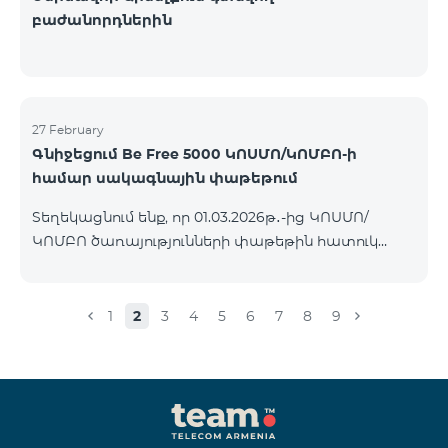
բաժանորդներին
27 February
Գնիջեցում Be Free 5000 ԿՈՍՄՈ/ԿՈՄԲՈ-ի
համար սակագնային փաթեթում
Տեղեկացնում ենք, որ 01.03.2026թ․-ից ԿՈՍՄՈ/
ԿՈՄԲՈ ծառայությունների փաթեթին հատուկ
պայմաններով հասանելի հետվճարային «Be Free
5000» սակագնային փաթեթի ամսավճարը 4000
ՀՀ դրամի փոխարեն կկազմի 3500 ՀՀ դրամ։
1
2
3
4
5
6
7
8
9
Փաթեթին կարող են միանալ այն բոլոր
բաժանորդները ովքեր ունեն ակտիվ
բաժանորդագրություն ԿՈՍՄՈ կամ ԿՈՄԲՈ
ծառայությունների փաթեթներին։ Սակագնային
փաթեթի մանրամասներին կարող եք