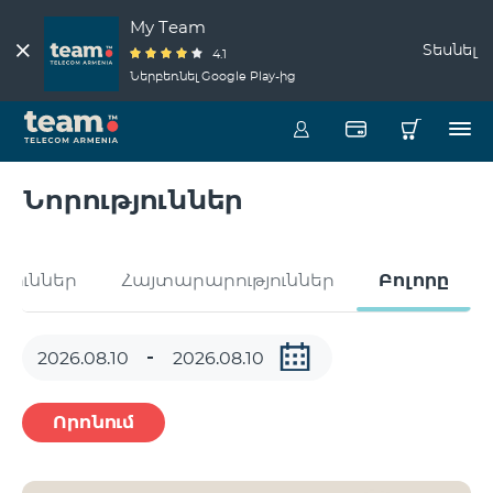
My Team
Տեսնել
4.1
Ներբեռնել Google Play-ից
Նորություններ
թյուններ
Հայտարարություններ
Բոլորը
Որոնում