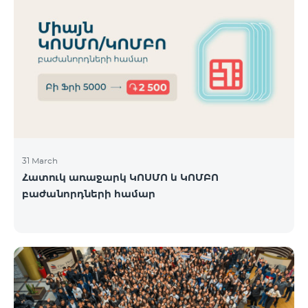
31 March
Հատուկ առաջարկ ԿՈՍՄՈ և ԿՈՄԲՈ
բաժանորդների համար