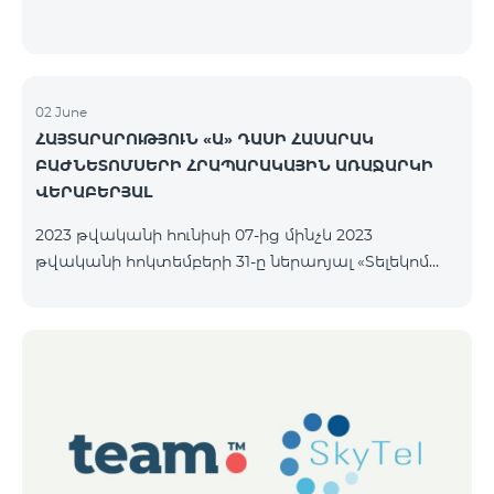
02 June
ՀԱՅՏԱՐԱՐՈՒԹՅՈՒՆ «Ա» ԴԱՍԻ ՀԱՍԱՐԱԿ
ԲԱԺՆԵՏՈՄՍԵՐԻ ՀՐԱՊԱՐԱԿԱՅԻՆ ԱՌԱՋԱՐԿԻ
ՎԵՐԱԲԵՐՅԱԼ
2023 թվականի հունիսի 07-ից մինչև 2023
թվականի հոկտեմբերի 31-ը ներառյալ «Տելեկոմ
Արմենիա» ԲԲ ընկերությունը հրապարակային
առաջարկի միջոցով նախատեսում է
տեղաբաշխել անվանական ոչ փաստաթղթային
բաժնետոմսերը հետևյալ պայմաններով.
ԹՈՂԱՐԿՈՂԸ «ՏԵԼԵԿՈՄ ԱՐՄԵՆԻԱ» ԲԲԸ ԴԱՍԸ
«Ա» դասի հասարակ բաժնետոմսեր ՔԱՆԱԿԸ
40,000,000 հատ ՄԵԿ ԲԱԺՆԵՏՈՄՍԻ ԳԻՆԸ 206 ՀՀ
դրամ ՏԵՂԱԲԱՇԽՄԱՆ ԸՆԴՀԱՆՈՒՐ ԾԱՎԱԼԸ