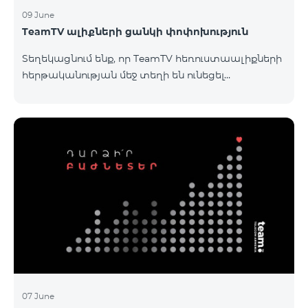
09 June
TeamTV ալիքների ցանկի փոփոխություն
Տեղեկացնում ենք, որ TeamTV հեռուստաալիքների
հերթականության մեջ տեղի են ունեցել
փոփոխություններ «Տեսալսողական մեդիայի
մասին» ՀՀ օրենքի պահանջներին
համապատասխան։Մանրամասներին կարող եք
ծանոթանալ այստեղ: «Տեսալսողական մեդիայի
մասին» ՀՀ օրենք
07 June