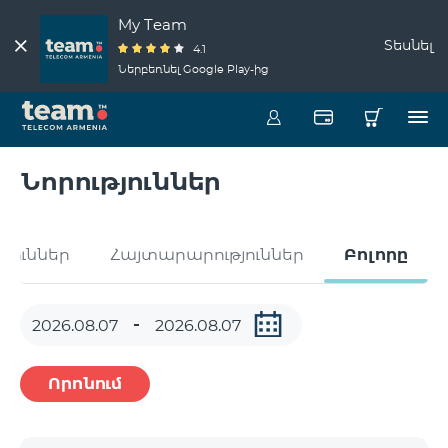
My Team
Տեսնել
4.1
Ներբեռնել Google Play-ից
Նորություններ
թյուններ
Հայտարարություններ
Բոլորը
Որոնում