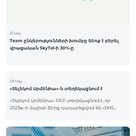
8,240,000,000 ՀՀ դրամ ՁԵՌՔԲԵՐՄԱՆ
ՆՎԱԶԱԳՈՒՅՆ ՔԱՆԱԿԸ
31 May
Team ընկերությունների խումբը ձեռք է բերել
վրացական SkyTel-ի 30%-ը
29 May
«Տելեկոմ Արմենիա»-ն տեղեկացնում է
«Տելեկոմ Արմենիա» ԲԲԸ տեղեկացնում է, որ
2023թ.-ի մայիսի 30-ից դադարեցվում են «SMS
փաթեթ» ծառայությունների նոր միացումները: