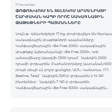
17 November
ՓՈՓՈԽՎՈՒՄ ԵՆ ՏԵԼԵԿՈՄ ԱՐՄԵՆԻԱՅԻ
ՇԱՐԺԱԿԱՆ ԿԱՊԻ ՈՐՈՇ ՍԱԿԱԳՆԱՅԻՆ
ՓԱԹԵԹՆԵՐԻ ՊԱՅՄԱՆՆԵՐԸ
Սույն թ․ դեկտեմբերի 17-ից փոփոխվելու են հետևյա
սակագնային փաթեթների պայմանները՝
Կանխավճարային «Be Free 2000» սակագնային
փաթեթը կվերանվանվի «Be Free 2300», որի
ամսավճարը կկազմի 2300 դրամ` նախկին 2000
դրամի փոխարեն։ Բաժանորդները կստանան 600
րոպե դեպի ՀՀ բոլոր ցանցեր, ԱՄՆ, Կանադա, ՌԴ
Beeline, Tele2` նախկին 300-ի փոխարեն և 14 ԳԲ
ինտերնետ` նախկին 7 ԳԲ-ի փոխարեն։
Կանխավճարային «Be Free 3000» սակագնային
փաթեթը կվերանվանվի «Be Free 3200», որի
ամսավճարը կկազմի 3200 դրամ` նախկին 3000
դրամի փոխարեն։ Բա