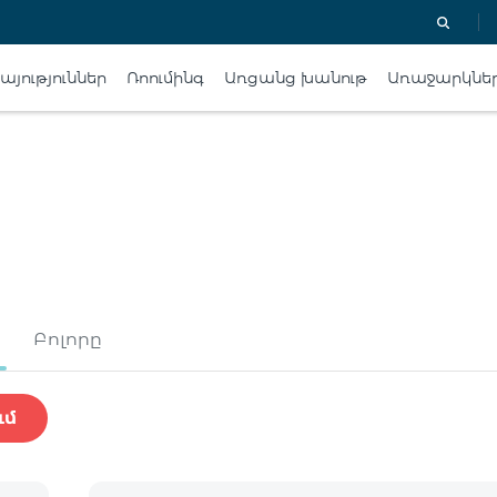
յություններ
Ռոումինգ
Առցանց խանութ
Առաջարկնե
Բոլորը
ւմ