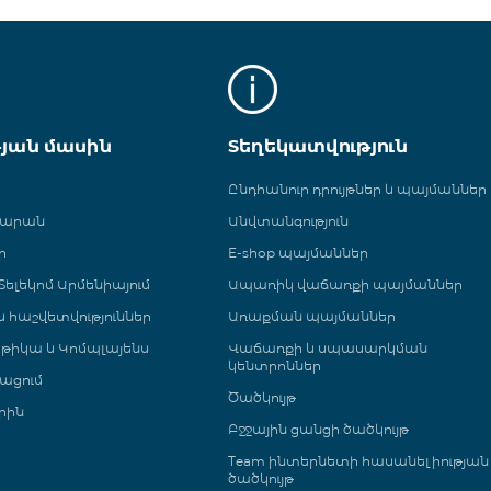
թյան մասին
Տեղեկատվություն
Ընդհանուր դրույթներ և պայմաններ
գարան
Անվտանգություն
ր
E-shop պայմաններ
ելեկոմ Արմենիայում
Ապառիկ վաճառքի պայմաններ
 և հաշվետվություններ
Առաքման պայմաններ
թիկա և Կոմպլայենս
Վաճառքի և սպասարկման
կենտրոններ
ացում
Ծածկույթ
րին
Բջջային ցանցի ծածկույթ
Team ինտերնետի հասանելիության
ծածկույթ