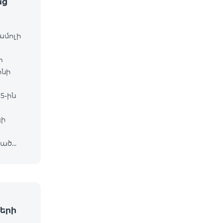
աց
ամոլի
m
ոնի
5-ին
յի
ված
ը․
երի