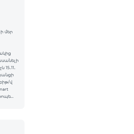
ի մեր
ակից
հասանելի
 15․11․
 ցանցի
mart
րոպե