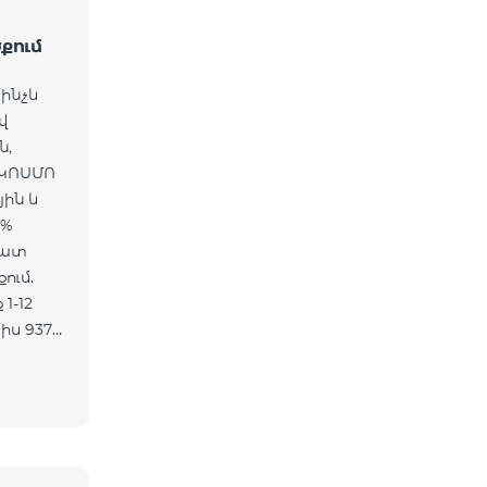
քում
մինչև
վ
ն,
 ԿՈՍՄՈ
յին և
5%
մատ
ում.