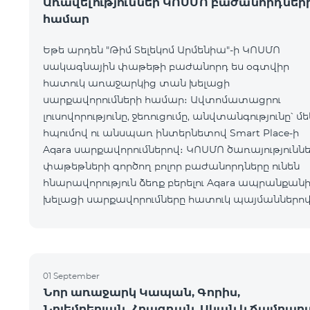
Առավելություններ ԿՈՍՄՈ բաժանորդներ
համար
Եթե արդեն "Թիմ Տելեկոմ Արմենիա"-ի ԿՈՍՄՈ
սակագնային փաթեթի բաժանորդ ես օգտվիր
հատուկ առաջարկից տան խելացի
սարքավորումների համար։ Ավտոմատացրու
լուսովորությունը, ջեռուցումը, անվտանգությունը՝ մե
հպումով ու անսպառ ինտերնետով Smart Place-ի
Aqara սարքավորումներով։ ԿՈՍՄՈ ծառայությունն
փաթեթների գործող բոլոր բաժանորդները ունեն
հնարավորություն ձեռք բերելու Aqara ապրանքանի
խելացի սարքավորումները հատուկ պայմաններով
Սարքավորումները հասանելի են HomPlex-ի team
Place խանութ սրահում, Հյուսիսային Պողոտա 4
01 September
Նոր առաջարկ Կապան, Գորիս,
Նոյեմբերյան, Հրազդան, Սևան և Ճամբար