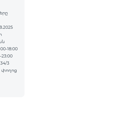
ները
ան
0-18:00