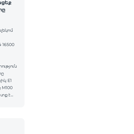
ացեք
րը
ելեկոմ
 16500
ւթյուն
րը
 M100