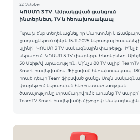
22 October
ԿՈՍՄՈ 3 TV․ Ամրակցված ցանցում
ինտերնետ, TV և հեռախոսակապ
Ուրախ ենք տեղեկացնել, որ Մարտունի և Ճամբար
քաղաքներում մինչև 15․11․2025 ներառյալ հասանել
կլինի՝ ԿՈՍՄՈ 3 TV սակագնային փաթեթը։ Ի՞նչ է
ներառում ԿՈՍՄՈ 3 TV փաթեթը․ Ինտերնետ. Մինչև
50 Մբիթ/վ արագություն։ Մինչև 80 TV ալիք՝ TeamTv
Smart հավելվածով: Ֆիքսված հեռախոսակապ. 18
րոպե դեպի Team ֆիքսված ցանց։ Սույն սակագնային
փաթեթում ներառված հեռուստատեսության
ծառայությունը տրամադրվում է առանց TV սարքի՝
TeamTV Smart հավելվածի միջոցով։ Սակագնային
փաթեթի արժեքները ներկայացվա