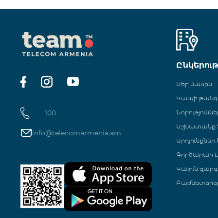
Ընկերու
Մեր մասին
Կապի թան
100
Նորություննե
Աշխատանք Տ
info@telecomarmenia.am
Արդյունքներ
Գործարար Է
Կայուն զարգ
Բաժնետերե