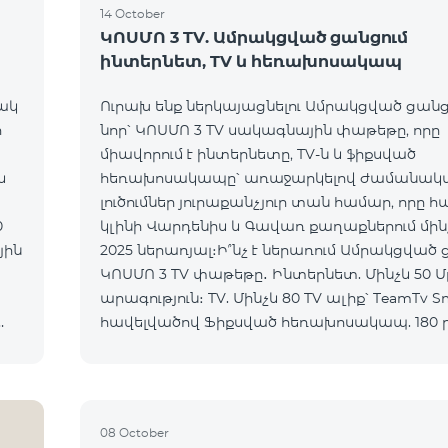
14 October
ԿՈՍՄՈ 3 TV. Ամրակցված ցանցում
ինտերնետ, TV և հեռախոսակապ
ակ
Ուրախ ենք ներկայացնելու Ամրակցված ցանց
ի
նոր՝ ԿՈՍՄՈ 3 TV սակագնային փաթեթը, որը
միավորում է ինտերնետը, TV-ն և ֆիքսված
հեռախոսակապը՝ առաջարկելով ժամանակ
լուծումներ յուրաքանչյուր տան համար, որը 
0
կլինի Վարդենիս և Գավառ քաղաքներում մինչև
2025 ներառյալ։Ի՞նչ է ներառում Ամրակցված
ԿՈՍՄՈ 3 TV փաթեթը․ Ինտերնետ. Մինչև 50 Մբիթ/վ
արագություն։ TV. Մինչև 80 TV ալիք՝ TeamTv S
հավելվածով Ֆիքսված հեռախոսակապ. 180 
դեպի Team ֆիքսված ցանց։ Սույն սակագնային
փաթեթում ներառվա
08 October