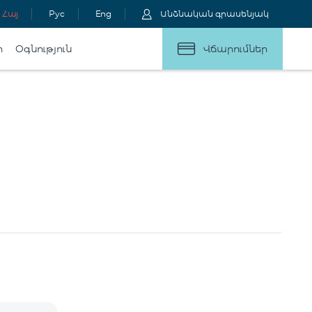
Հայ
Рус
Eng
Անձնական գրասենյակ
ր
Օգնություն
Վճարումներ