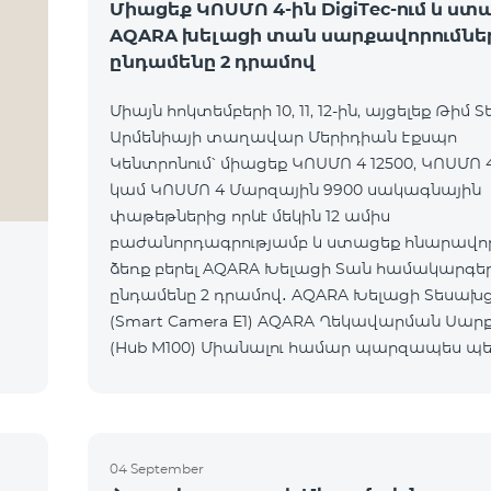
Միացեք ԿՈՍՄՈ 4-ին DigiTec-ում և ստ
AQARA խելացի տան սարքավորումնե
ընդամենը 2 դրամով
Միայն հոկտեմբերի 10, 11, 12-ին, այցելեք Թիմ Տ
Արմենիայի տաղավար Մերիդիան Էքսպո
Կենտրոնում՝ միացեք ԿՈՍՄՈ 4 12500, ԿՈՍՄՈ 4
կամ ԿՈՍՄՈ 4 Մարզային 9900 սակագնային
փաթեթներից որևէ մեկին 12 ամիս
բաժանորդագրությամբ և ստացեք հնարավորո
ձեռք բերել AQARA Խելացի Տան համակարգե
ընդամենը 2 դրամով․ AQARA Խելացի Տեսախցիկ E1
(Smart Camera E1) AQARA Ղեկավարման Սարք
(Hub M100) Միանալու համար պարզապես պետք է
անձնագրով մոտենալ տաղավար։ Առաջարկը
գործում է միայն նոր միացող բաժանորդ
04 September