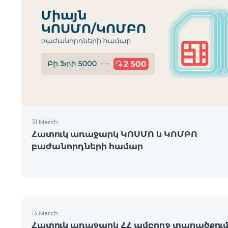
31 March
Հատուկ առաջարկ ԿՈՍՄՈ և ԿՈՄԲՈ
բաժանորդների համար
13 March
Հատուկ առաջարկ ՀՀ ամբողջ տարածքու