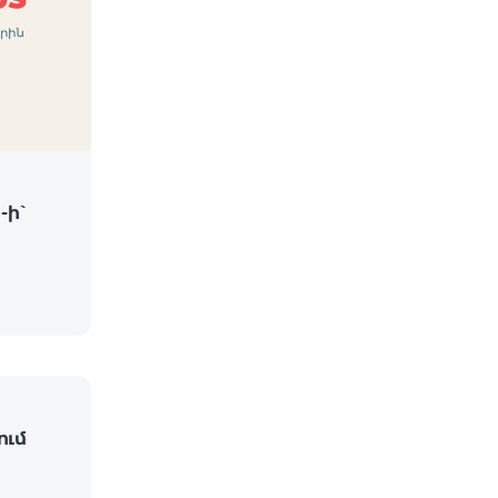
-ի՝
ում