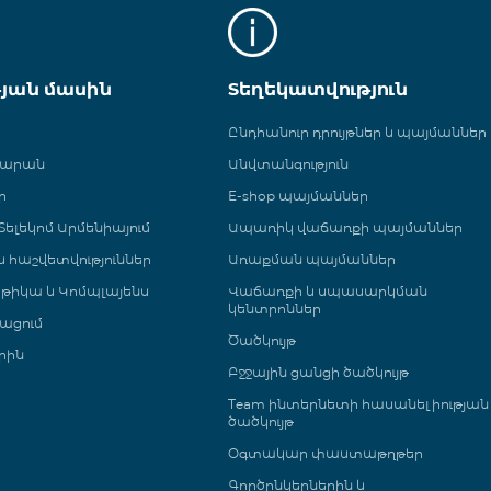
թյան մասին
Տեղեկատվություն
Ընդհանուր դրույթներ և պայմաններ
գարան
Անվտանգություն
ր
E-shop պայմաններ
ելեկոմ Արմենիայում
Ապառիկ վաճառքի պայմաններ
 և հաշվետվություններ
Առաքման պայմաններ
թիկա և Կոմպլայենս
Վաճառքի և սպասարկման
կենտրոններ
ացում
Ծածկույթ
րին
Բջջային ցանցի ծածկույթ
Team ինտերնետի հասանելիության
ծածկույթ
Օգտակար փաստաթղթեր
Գործընկերներին և