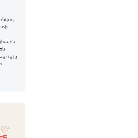
գտնվող
ետի
յնային
են
ացուցիչ
ի