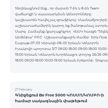
Տեղեկացնում ենք , որ մարտի 7-ին և 8-ին Team
վաճառքի և սպասարկման կենտրոնները
կաշխատեն հավելյալ գրաֆիկով։ Մասնաճյուղերի
աշխատաժամերին կարող եք ծանոթանալ ստորև
Մարզ Համայնք /քաղաք/գյուղ ՎևՍԿ հասցե "Տելե
Արմենիա" ԲԲԸ Աշխատանքային ժամեր Երկ-Ուրբ
Շաբաթ-07․03 Կիրակի-08․03 Երևան Կենտրոն
Իսակովի պողոտա 3/7 09:00-18:00 09:00-18:00 10:00-
19:00 Երևան Կենտրոն Խորենացու փողոց 26/26 09:00-
18:00 09:00-18:00 10:00-19:00 Երևան Էրեբունի Տիգրան
Մեծի պողոտա
27 February
Գնիջեցում Be Free 5000 ԿՈՍՄՈ/ԿՈՄԲՈ-ի
համար սակագնային փաթեթում