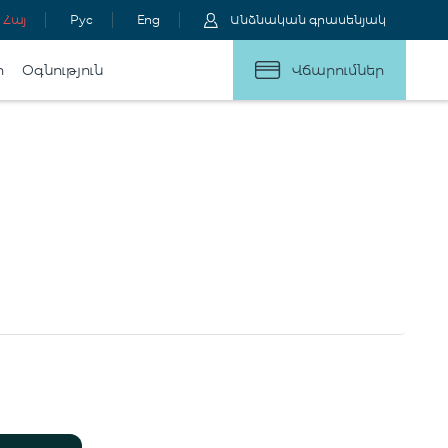
Հայ
Рус
Eng
Անձնական գրասենյակ
ր
Օգնություն
Վճարումներ