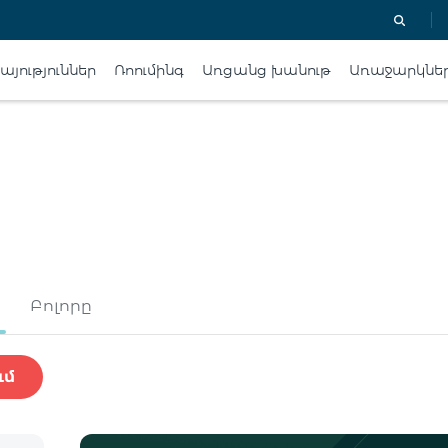
յություններ
Ռոումինգ
Առցանց խանութ
Առաջարկնե
Բոլորը
ւմ