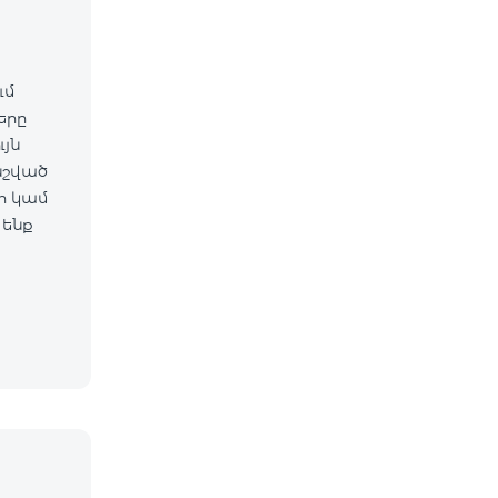
ւմ
ները
նշված
 ենք