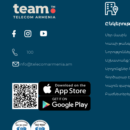
Ընկերու
Մեր մասին
Կապի թան
100
Նորություննե
Աշխատանք Տ
info@telecomarmenia.am
Արդյունքներ
Գործարար Է
Կայուն զարգ
Բաժնետերե