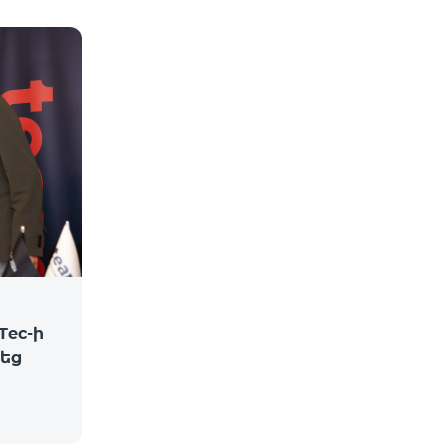
Tec-ի
վեց