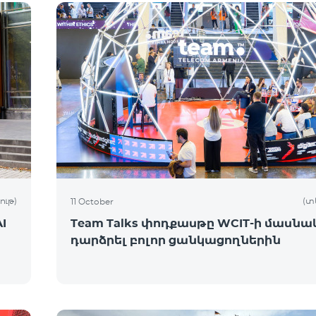
ութ)
(տ
11 October
I
Team Talks փոդքասթը WCIT-ի մասնակ
դարձրել բոլոր ցանկացողներին