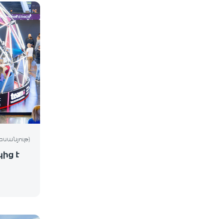
եսանյութ)
ից է