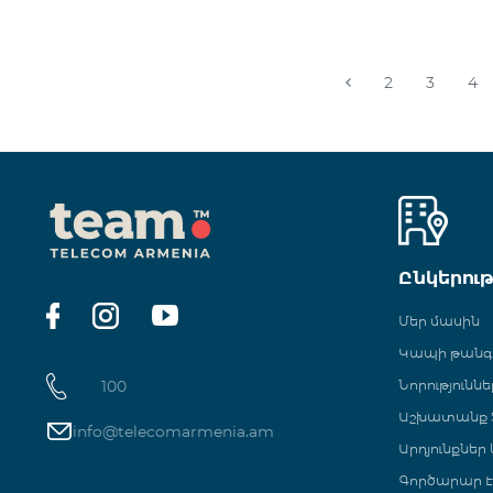
2
3
4
Ընկերու
Մեր մասին
Կապի թան
100
Նորություննե
Աշխատանք Տ
info@telecomarmenia.am
Արդյունքներ
Գործարար Է