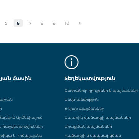
5
6
7
8
9
10
թյան մասին
Տեղեկատվություն
Ընդհանուր դրույթներ և պայմաններ
գարան
Անվտանգություն
ր
E-shop պայմաններ
ելեկոմ Արմենիայում
Ապառիկ վաճառքի պայմաններ
 և հաշվետվություններ
Առաքման պայմաններ
թիկա և Կոմպլայենս
Վաճառքի և սպասարկման