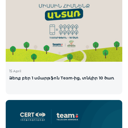
15 April
Ձեռք բեր 1 սմարթֆոն Team-ից, տնկիր 10 ծառ