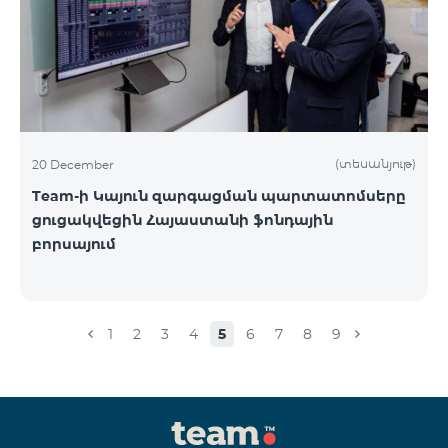
(տեսանյութ)
20 December
Team-ի Կայուն զարգացման պարտատոմսերը
ցուցակվեցին Հայաստանի ֆոնդային
բորսայում
1
2
3
4
5
6
7
8
9