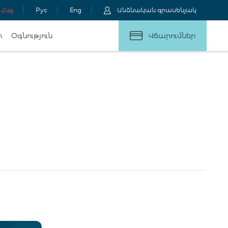
Հայ
Рус
Eng
Անձնական գրասենյակ
ր
Օգնություն
Վճարումներ