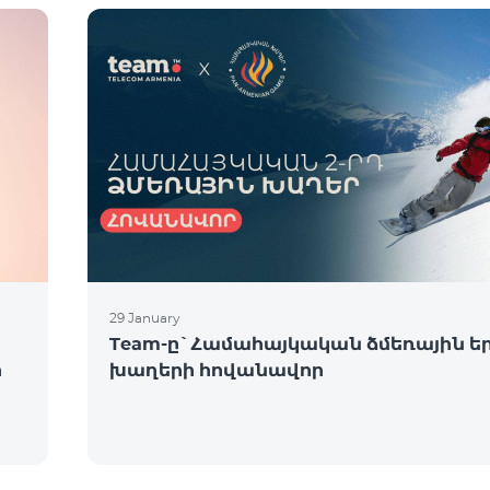
29 January
Team-ը`Համահայկական ձմեռային ե
ի
խաղերի հովանավոր