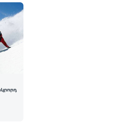
րկրորդ