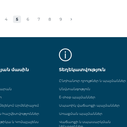
4
5
6
7
8
9
թյան մասին
Տեղեկատվություն
Ընդհանուր դրույթներ և պայմաններ
գարան
Անվտանգություն
ր
E-shop պայմաններ
ելեկոմ Արմենիայում
Ապառիկ վաճառքի պայմաններ
 և հաշվետվություններ
Առաքման պայմաններ
թիկա և Կոմպլայենս
Վաճառքի և սպասարկման
կենտրոններ