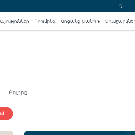
յություններ
Ռոումինգ
Առցանց խանութ
Առաջարկնե
Բոլորը
ւմ