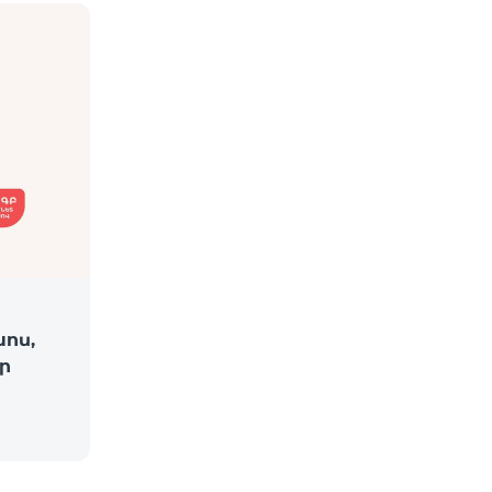
խոս,
ր