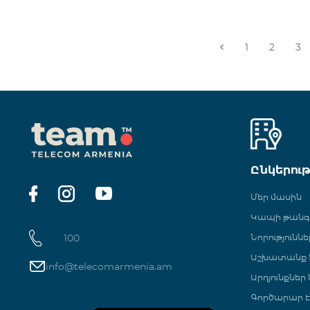
1
2
3
Ընկերու
Մեր մասին
Կապի թան
100
Նորություննե
Աշխատանք Տ
info@telecomarmenia.am
Արդյունքներ
Գործարար Է