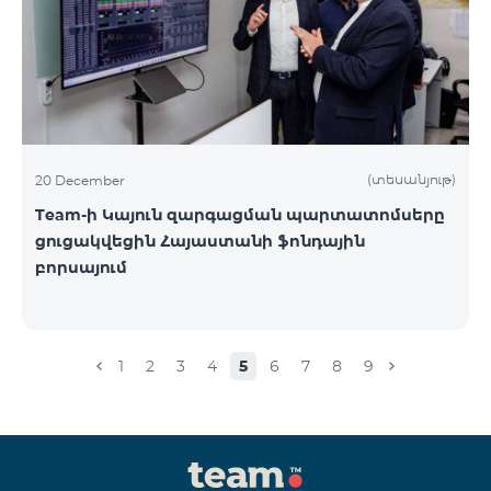
(տեսանյութ)
20 December
Team-ի Կայուն զարգացման պարտատոմսերը
ցուցակվեցին Հայաստանի ֆոնդային
բորսայում
1
2
3
4
5
6
7
8
9