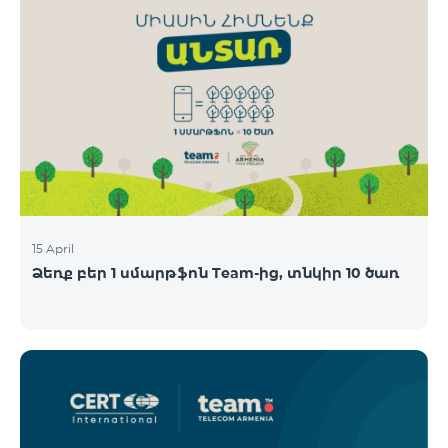
15 April
Ձեռք բեր 1 սմարթֆոն Team-ից, տնկիր 10 ծառ