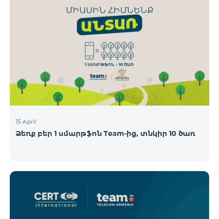
15 April
Ձեռք բեր 1 սմարթֆոն Team-ից, տնկիր 10 ծառ