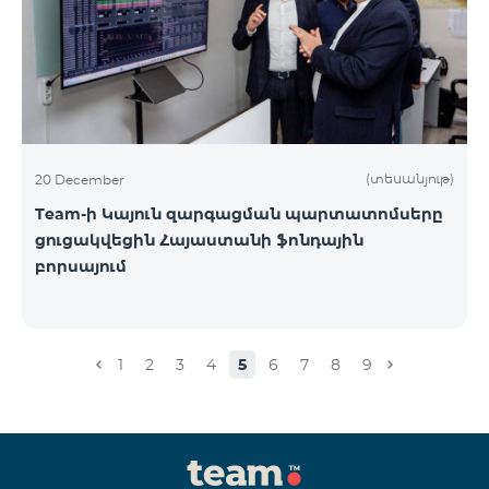
(տեսանյութ)
20 December
Team-ի Կայուն զարգացման պարտատոմսերը
ցուցակվեցին Հայաստանի ֆոնդային
բորսայում
1
2
3
4
5
6
7
8
9