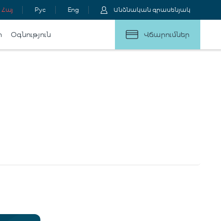
Հայ
Рус
Eng
Անձնական գրասենյակ
ր
Օգնություն
Վճարումներ