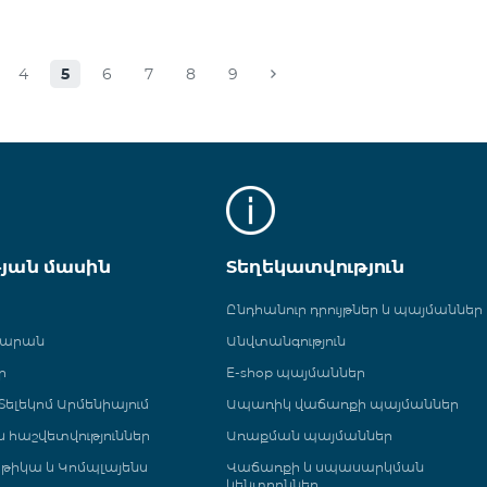
4
5
6
7
8
9
թյան մասին
Տեղեկատվություն
Ընդհանուր դրույթներ և պայմաններ
գարան
Անվտանգություն
ր
E-shop պայմաններ
ելեկոմ Արմենիայում
Ապառիկ վաճառքի պայմաններ
 և հաշվետվություններ
Առաքման պայմաններ
թիկա և Կոմպլայենս
Վաճառքի և սպասարկման
կենտրոններ