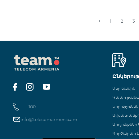
1
2
3
Ընկերու
Մեր մասին
Կապի թան
100
Նորություննե
Աշխատանք Տ
info@telecomarmenia.am
Արդյունքներ
Գործարար Է