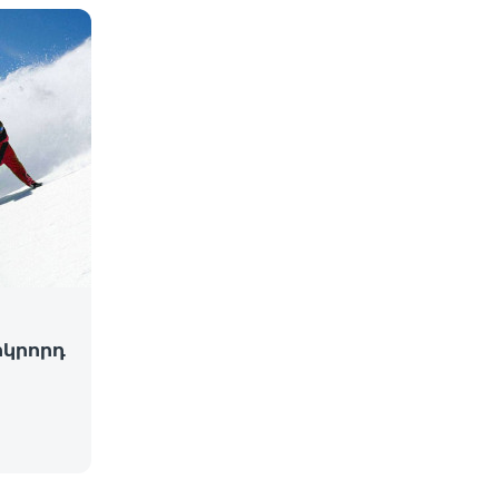
րկրորդ