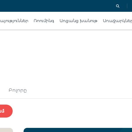
յություններ
Ռոումինգ
Առցանց խանութ
Առաջարկնե
Բոլորը
ւմ