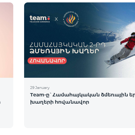
29 January
Team-ը`Համահայկական ձմեռային ե
ի
խաղերի հովանավոր