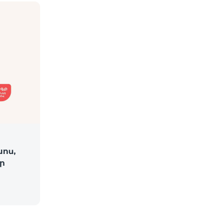
խոս,
ր