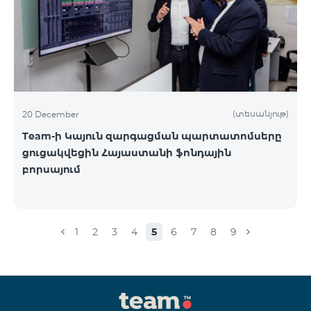
(տեսանյութ)
20 December
Team-ի Կայուն զարգացման պարտատոմսերը
ցուցակվեցին Հայաստանի ֆոնդային
բորսայում
1
2
3
4
5
6
7
8
9