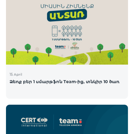
15 April
Ձեռք բեր 1 սմարթֆոն Team-ից, տնկիր 10 ծառ