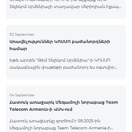
Տելեկոմ Արմենիայի տաղավար Մերիդիան Էքսպո
Կենտրոնում՝ միացեք ԿՈՍՄՈ 4 12500, ԿՈՍՄՈ 4
16500 կամ ԿՈՍՄՈ 4 Մարզային 9900 սակագնային
փաթեթներից որևէ մեկին 12 ամիս
բաժանորդագրությամբ և ստացեք
30 September
Առավելություններ ԿՈՍՄՈ բաժանորդների
հնարավորություն ձեռք բերել AQARA Խելացի Տան
համար
համակարգերը ընդամենը 2 դրամով․ AQARA
Խելացի Տեսախցիկ E1 (Smart Camera E1) AQARA
Եթե արդեն "Թիմ Տելեկոմ Արմենիա"-ի ԿՈՍՄՈ
Ղեկավարման Սարք M100 (Hub M100) Միանալու
սակագնային փաթեթի բաժանորդ ես օգտվիր
համար պարզապես պետք է անձնագրով
հատուկ առաջարկից տան խելացի
մոտենալ տաղավար։ Առաջարկը գործում է միայն
սարքավորումների համար։ Ավտոմատացրու
նոր միացող բաժանորդ
լուսովորությունը, ջեռուցումը, անվտանգությունը՝
մեկ հպումով ու անսպառ ինտերնետով Smart
04 September
Հատուկ առաջարկ Մեգամոլի նորաբաց Team
Place-ի Aqara սարքավորումներով։ ԿՈՍՄՈ
Telecom Armenia-ի ՎՍԿ-ում
ծառայությունների փաթեթների գործող բոլոր
բաժանորդները ունեն հնարավորություն ձեռք
Հատուկ առաջարկը գործում է 09.2025-ին
բերելու Aqara ապրանքանիշի խելացի
Մեգամոլի նորաբաց Team Telecom Armenia-ի
սարքավորումները հատուկ պայմաններով։