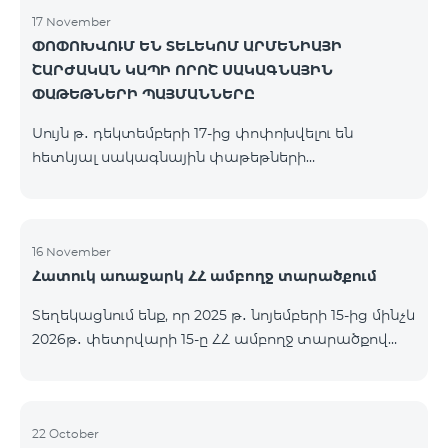
17 November
ՓՈՓՈԽՎՈՒՄ ԵՆ ՏԵԼԵԿՈՄ ԱՐՄԵՆԻԱՅԻ
ՇԱՐԺԱԿԱՆ ԿԱՊԻ ՈՐՈՇ ՍԱԿԱԳՆԱՅԻՆ
ՓԱԹԵԹՆԵՐԻ ՊԱՅՄԱՆՆԵՐԸ
Սույն թ․ դեկտեմբերի 17-ից փոփոխվելու են
հետևյալ սակագնային փաթեթների
պայմանները՝ Կանխավճարային «Be Free 2000»
սակագնային փաթեթը կվերանվանվի «Be Free
2300», որի ամսավճարը կկազմի 2300 դրամ`
նախկին 2000 դրամի փոխարեն։ Բաժանորդները
16 November
Հատուկ առաջարկ ՀՀ ամբողջ տարածքում
կստանան 600 րոպե դեպի ՀՀ բոլոր ցանցեր, ԱՄՆ,
Կանադա, ՌԴ Beeline, Tele2` նախկին 300-ի
Տեղեկացնում ենք, որ 2025 թ․ նոյեմբերի 15-ից մինչև
փոխարեն և 14 ԳԲ ինտերնետ` նախկին 7 ԳԲ-ի
2026թ․ փետրվարի 15-ը ՀՀ ամբողջ տարածքով
փոխարեն։ Կանխավճարային «Be Free 3000»
(բացառությամբ՝ Կապան, Գորիս, Նոյեմբերյան,
սակագնային փաթեթը կվերանվանվի «Be Free
Հրազդան, Սևան և Ճամբարակ քաղաքների)
3200», որի ամսավճարը կկազմի 3200 դրամ`
ԿՈՍՄՈ 4 12500, ԿՈՍՄՈ 4 16500, ԿՈՍՄՈ 4
նախկին 3000 դրամի փոխարեն։ Բա
9900 մարզային և ԿՈՄԲՈ 4 9900 փաթեթները`
22 October