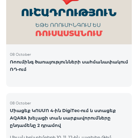
ԿՈՍՄՈ 3 TV փաթեթը․ Ինտերնետ. Մինչև 50 Մբիթ/
վ արագություն։ TV. Մինչև 80 TV ալիք՝ TeamTv
Smart հավելվածով Ֆիքսված հեռախոսակապ.
180 րոպե դեպի Team ֆիքսված ցանց։ Սույն
սակագնային փաթեթում ներառվա
08 October
Ռոումինգ ծառայությունների սահմանափակում
ՌԴ-ում
08 October
Միացեք ԿՈՍՄՈ 4-ին DigiTec-ում և ստացեք
AQARA խելացի տան սարքավորումները
ընդամենը 2 դրամով
Միայն հոկտեմբերի 10, 11, 12-ին, այցելեք Թիմ