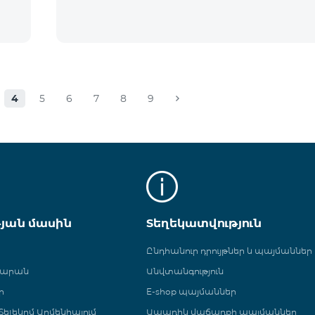
4
5
6
7
8
9
թյան մասին
Տեղեկատվություն
Ընդհանուր դրույթներ և պայմաններ
գարան
Անվտանգություն
ր
E-shop պայմաններ
ելեկոմ Արմենիայում
Ապառիկ վաճառքի պայմաններ