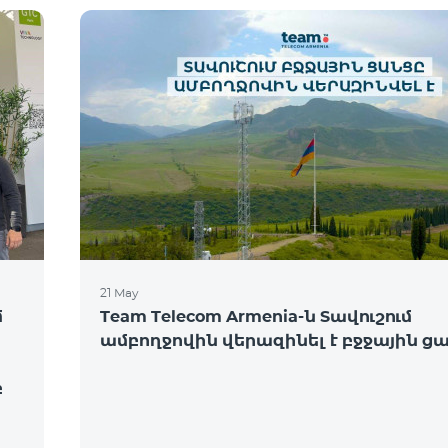
21 May
մ
Team Telecom Armenia-ն Տավուշում
ամբողջովին վերազինել է բջջային ց
բ