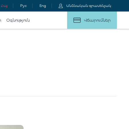
Հայ
Рус
Eng
Անձնական գրասենյակ
ր
Օգնություն
Վճարումներ