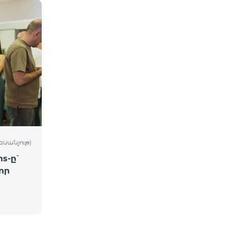
եսանյութ)
s-ը՝
որ