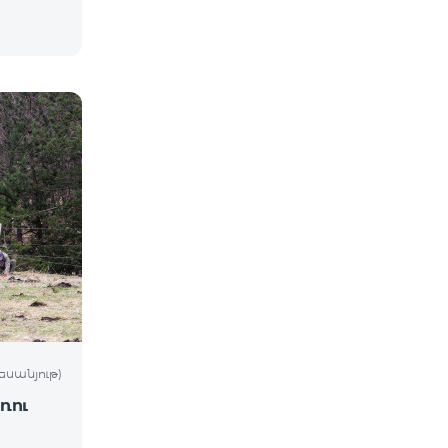
եսանյութ)
ռու