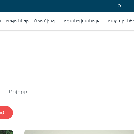
յություններ
Ռոումինգ
Առցանց խանութ
Առաջարկնե
Բոլորը
ւմ