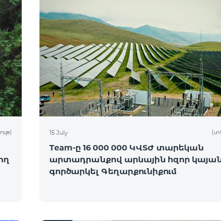
ութ)
(տ
15 July
Team-ը 16 000 000 ԿՎՏԺ տարեկան
ող
արտադրանքով արևային հզոր կայան
գործարկել Գեղարքունիքում