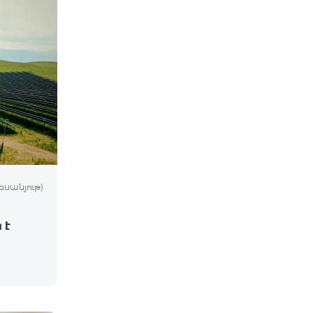
եսանյութ)
 է