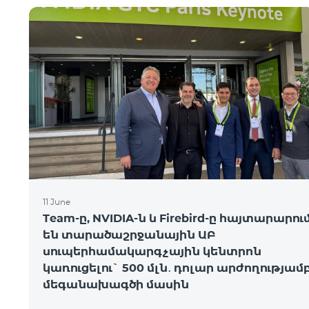
11 June
Team-ը, NVIDIA-ն և Firebird-ը հայտարարու
են տարածաշրջանային ԱԲ
սուպերհամակարգչային կենտրոն
կառուցելու` 500 մլն․ դոլար արժողությամ
մեգանախագծի մասին