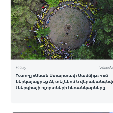
(տեսանյ
30 July
Team-ը «Սևան Ստարտափ Սամմիթ»-ում
ներկայացրեց AI, տելեկոմ և վերականգնվ
էներգիայի ոլորտների հեռանկարները