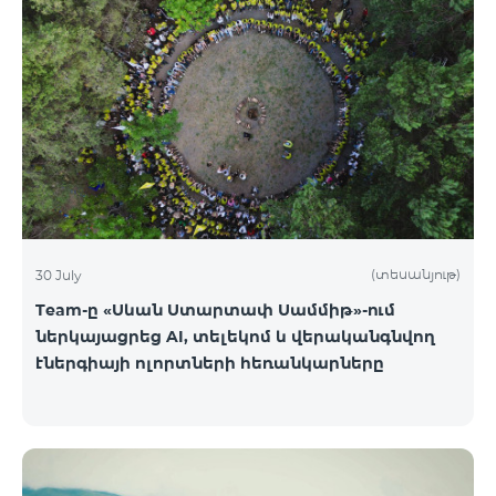
(տեսանյութ)
30 July
Team-ը «Սևան Ստարտափ Սամմիթ»-ում
ներկայացրեց AI, տելեկոմ և վերականգնվող
էներգիայի ոլորտների հեռանկարները