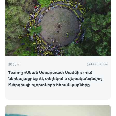
(տեսանյութ)
30 July
Team-ը «Սևան Ստարտափ Սամմիթ»-ում
ներկայացրեց AI, տելեկոմ և վերականգնվող
էներգիայի ոլորտների հեռանկարները