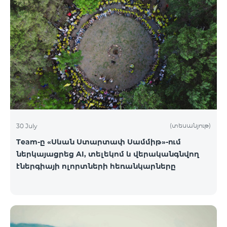
(տեսանյութ)
30 July
Team-ը «Սևան Ստարտափ Սամմիթ»-ում
ներկայացրեց AI, տելեկոմ և վերականգնվող
էներգիայի ոլորտների հեռանկարները