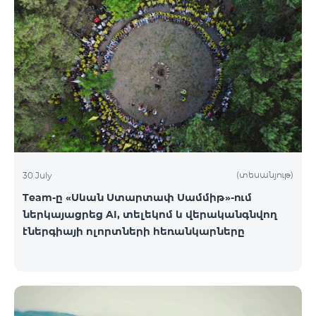
(տեսանյութ)
30 July
Team-ը «Սևան Ստարտափ Սամմիթ»-ում
ներկայացրեց AI, տելեկոմ և վերականգնվող
էներգիայի ոլորտների հեռանկարները