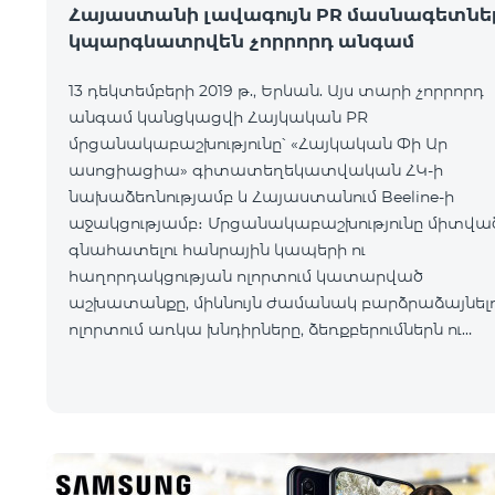
Հայաստանի լավագույն PR մասնագետնե
կպարգևատրվեն չորրորդ անգամ
13 դեկտեմբերի 2019 թ., Երևան. Այս տարի չորրորդ
անգամ կանցկացվի Հայկական PR
մրցանակաբաշխությունը՝ «Հայկական Փի Ար
ասոցիացիա» գիտատեղեկատվական ՀԿ-ի
նախաձեռնությամբ և Հայաստանում Beeline-ի
աջակցությամբ։ Մրցանակաբաշխությունը միտված
գնահատելու հանրային կապերի ու
հաղորդակցության ոլորտում կատարված
աշխատանքը, միևնույն ժամանակ բարձրաձայնելո
ոլորտում առկա խնդիրները, ձեռքբերումներն ու
մարտահրավերները։ Հայկական Փի Ար
ասոցիացիան գիտական հետազոտության հենքո
մեկ տարվա ընթացքում մշտադիտարկման է
ենթարկել ո