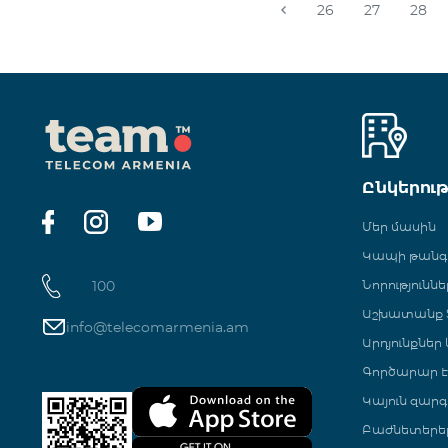
26
27
28
Ընկերու
Մեր մասին
Կապի թան
100
Նորություննե
Աշխատանք Տ
info@telecomarmenia.am
Արդյունքներ
Գործարար Է
Կայուն զարգ
Բաժնետերե