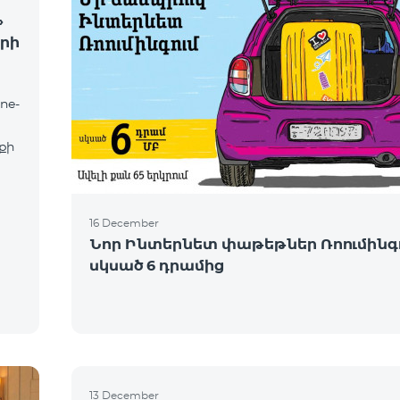
»
րի
ne-
քի
16 December
Նոր Ինտերնետ փաթեթներ Ռոումինգո
սկսած 6 դրամից
13 December