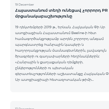
19 December
Հայաստանում տեղի ունեցավ չորրորդ PR
մրցանակաբաշխությունը
19 դեկտեմբերի 2019 թ., Երևան. Հայկական Փի Ար
ասոցիացիան Հայաստանում Beeline-ի հետ
համագործակցությամբ արդեն չորրորդ անգամ
պարգևատրեց հանրային կապերի և
հաղորդակցության մասնագետներին, լավագույն
ծրագրերի ու գաղափարների հեղինակներին:
«Հանրային և քաղաքական դեմքերի,
ընկերությունների ու պետական
գերատեսչությունների աշխատանքը Հայկական Փ
Ար ասոցիացիայի հետազոտական թիմի
ուշադրության կենտրոնում է:
Մրցանակաբաշխությունը միտված է բարձրացնել ո
կարևորել հանրային կապերի մասնագետի դերը,
արժևորել հանրույթի
17 December