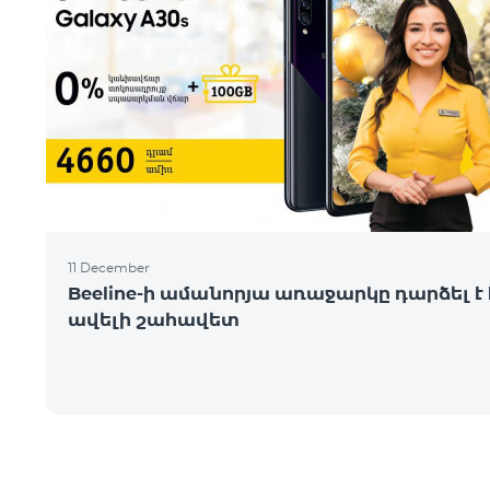
11 December
Beeline-ի ամանորյա առաջարկը դարձել է 
ավելի շահավետ