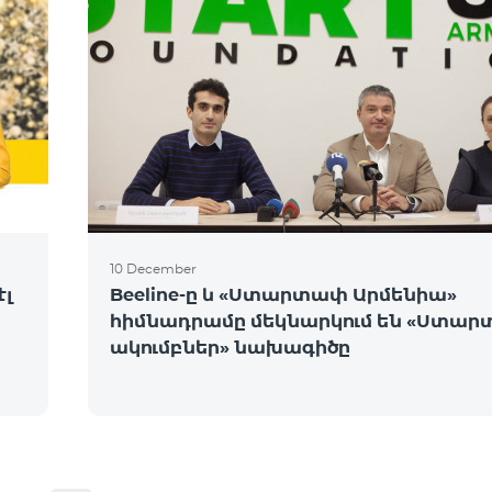
10 December
էլ
Beeline-ը և «Ստարտափ Արմենիա»
հիմնադրամը մեկնարկում են «Ստա
ակումբներ» նախագիծը