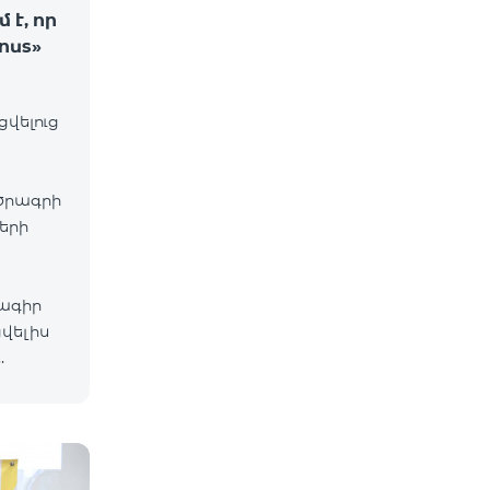
է, որ
onus»
ցվելուց
ծրագրի
երի
րագիր
վելիս