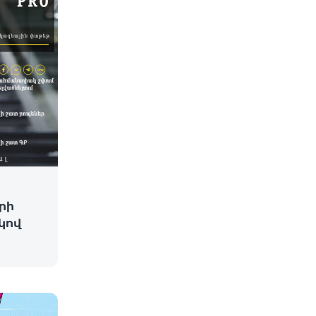
րի
կով