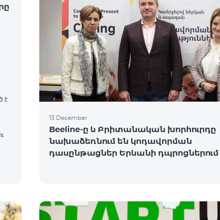
րը
 է
13 December
Beeline-ը և Բրիտանական խորհուրդը
ւ
նախաձեռնում են կոդավորման
դասընթացներ Երևանի դպրոցներում
վ