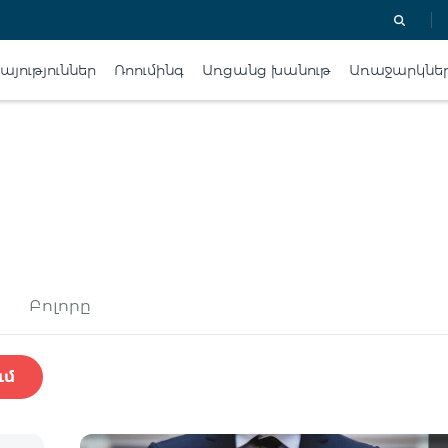
յություններ
Ռոումինգ
Առցանց խանութ
Առաջարկնե
Բոլորը
ւմ