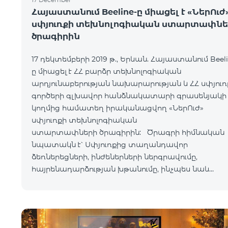
Հայաստանում Beeline-ը միացել է «ՆերՈւժ
սփյուռքի տեխնոլոգիական ստարտափնե
ծրագիրին
17 դեկտեմբերի 2019 թ., Երևան. Հայաստանում Beeli
ը միացել է ՀՀ բարձր տեխնոլոգիական
արդյունաբերության նախարարության և ՀՀ սփյուռ
գործերի գլխավոր հանձնակատարի գրասենյակի
կողմից համատեղ իրականացվող «ՆերՈւժ»
սփյուռքի տեխնոլոգիական
ստարտափների ծրագիրին: Ծրագրի հիմնական
նպատակն է՝ Սփյուռքից տաղանդավոր
ձեռներեցների, ինժեներների ներգրավումը,
հայրենադարձության խթանումը, ինչպես նաև
Հայաստանում ստարտափ էկոհամակարգի
զարգացումը: Ծրագիրը հնարավորություն է
ստեղծելու արտերկրում ապրող