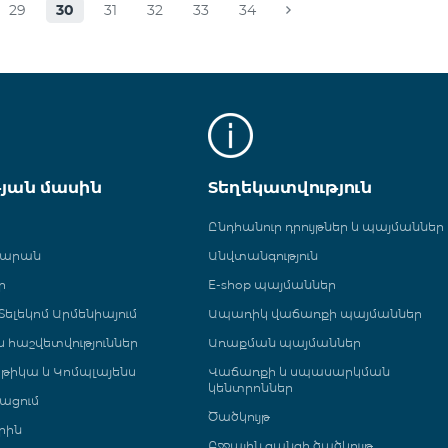
29
30
31
32
33
34
թյան մասին
Տեղեկատվություն
Ընդհանուր դրույթներ և պայմաններ
գարան
Անվտանգություն
ր
E-shop պայմաններ
ելեկոմ Արմենիայում
Ապառիկ վաճառքի պայմաններ
 և հաշվետվություններ
Առաքման պայմաններ
թիկա և Կոմպլայենս
Վաճառքի և սպասարկման
կենտրոններ
ացում
Ծածկույթ
րին
Բջջային ցանցի ծածկույթ