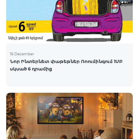
ձեռներեցների, ինժեներների ներգրավումը,
հայրենադարձության խթանումը, ինչպես նաև
Հայաստանում ստարտափ էկոհամակարգի
զարգացումը: Ծրագիրը հնարավորություն է
ստեղծելու արտերկրում ապրող
16 December
Նոր Ինտերնետ փաթեթներ Ռոումինգում 1ՄԲ
սկսած 6 դրամից