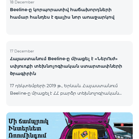
18 December
Beeline-ը կորպորատիվ հաճախորդների
համար հանդես է գալիս նոր առաջարկով
17 December
Հայաստանում Beeline-ը միացել է «ՆերՈւժ»
սփյուռքի տեխնոլոգիական ստարտափների
ծրագիրին
17 դեկտեմբերի 2019 թ., Երևան. Հայաստանում
Beeline-ը միացել է ՀՀ բարձր տեխնոլոգիական
արդյունաբերության նախարարության և ՀՀ
սփյուռքի գործերի գլխավոր հանձնակատարի
գրասենյակի կողմից համատեղ իրականացվող
«ՆերՈւժ» սփյուռքի տեխնոլոգիական
ստարտափների ծրագիրին: Ծրագրի հիմնական
նպատակն է՝ Սփյուռքից տաղանդավոր