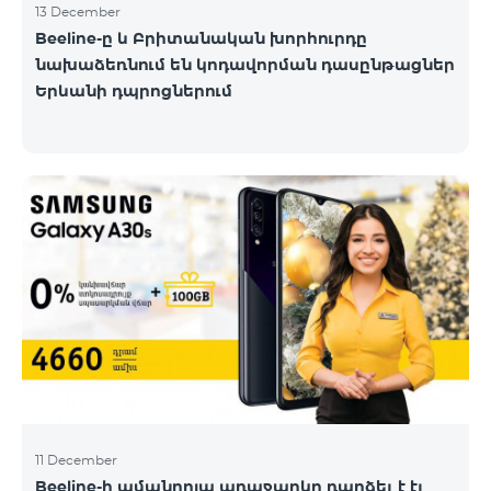
13 December
Beeline-ը և Բրիտանական խորհուրդը
նախաձեռնում են կոդավորման դասընթացներ
Երևանի դպրոցներում
11 December
Beeline-ի ամանորյա առաջարկը դարձել է էլ