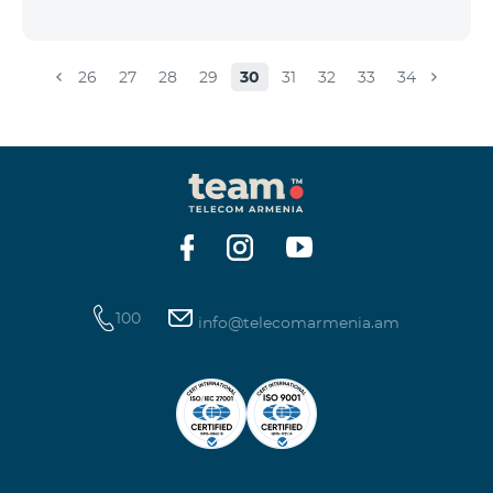
26
27
28
29
30
31
32
33
34
100
info@telecomarmenia.am