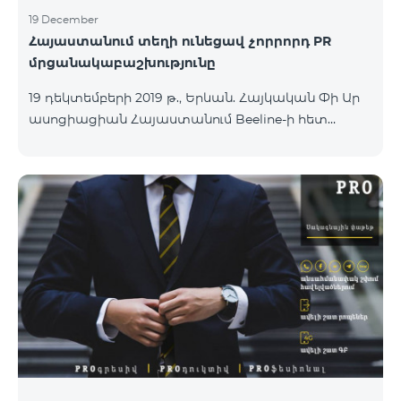
19 December
Հայաստանում տեղի ունեցավ չորրորդ PR
մրցանակաբաշխությունը
19 դեկտեմբերի 2019 թ., Երևան. Հայկական Փի Ար
ասոցիացիան Հայաստանում Beeline-ի հետ
համագործակցությամբ արդեն չորրորդ անգամ
պարգևատրեց հանրային կապերի և
հաղորդակցության մասնագետներին, լավագույն
ծրագրերի ու գաղափարների հեղինակներին:
«Հանրային և քաղաքական դեմքերի,
ընկերությունների ու պետական
գերատեսչությունների աշխատանքը Հայկական
Փի Ար ասոցիացիայի հետազոտական թիմի
ուշադրության կենտրոնում է:
Մրցանակաբաշխությունը միտված է բարձրացնել
ու կարևորել հանրային կապերի մասնագետի
դերը, արժևորել հանրույթի