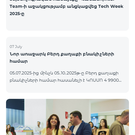
Team-ի աջակցությամբ անցկացվեց Tech Week
2025-ը
07 July
Նոր առաջարկ Բերդ քաղաքի բնակիչների
համար
05.07.2025-ից մինչև 05․10․2025թ-ը Բերդ քաղաքի
բնակիչների համար հասանելի է ԿՈՍՄՈ 4 9900
փաթեթը՝ 3 ամիս անվճար պայմանով։
Պայմանագիրը կնքվում է 12 ամիս ժամկետով,
վաղաժամ դադարեցման դեպքում կիրառվում է
տուգանք։ ԿՈՍՄՈ սակագնային փաթեթների
ներառումներին մանրամասն ծանոթանալու
համար կարող եք անցնել հետևյալ
հղմամբ՝ telecomarmenia.am/cosmo