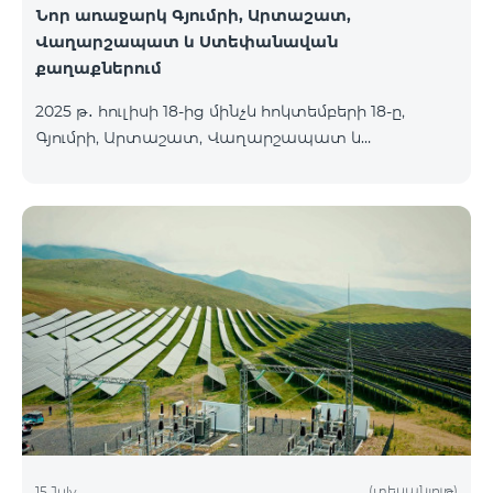
Նոր առաջարկ Գյումրի, Արտաշատ,
Վաղարշապատ և Ստեփանավան
քաղաքներում
2025 թ․ հուլիսի 18-ից մինչև հոկտեմբերի 18-ը,
Գյումրի, Արտաշատ, Վաղարշապատ և
Ստեփանավան քաղաքների բնակիչների համար
հասանելի են ԿՈՍՄՈ 2 6900, ԿՈՍՄՈ 3 7400 և
ԿՈՍՄՈ 4 9900 մարզային փաթեթները` 50%
զեղչով առաջին 6 ամիսների համար, 12 ամիս
բաժանորդագրության դեպքում․ Անվանում
Հիմնական արժեք Զեղչված արժեք 1-6 ամիսների
համար ԿՈՍՄՈ 2 6900 Մարզային 6900 3450
ԿՈՍՄՈ 3 7400 Մարզային 7400 3700 ԿՈՍՄՈ 4 9900
Մարզային 9900 4950
(տեսանյութ)
15 July