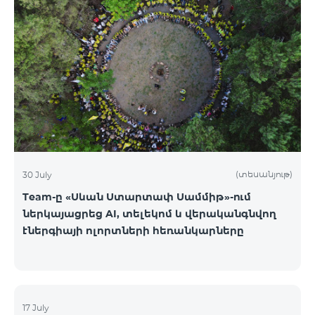
(տեսանյութ)
30 July
Team-ը «Սևան Ստարտափ Սամմիթ»-ում
ներկայացրեց AI, տելեկոմ և վերականգնվող
էներգիայի ոլորտների հեռանկարները
17 July