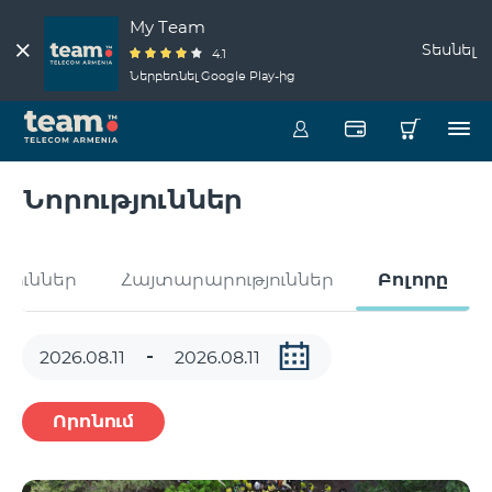
My Team
Տեսնել
4.1
Ներբեռնել Google Play-ից
Նորություններ
թյուններ
Հայտարարություններ
Բոլորը
Որոնում