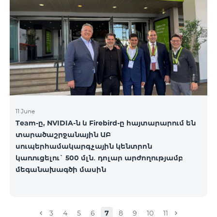
ստորև ներկայացված աղյուսակի․ Հին
սակագնային փաթեթ Նոր սակագնային փաթեթ
Բիզնես 2000 PRO 1900 Բիզնես 3000 Pro Special 1
Բիզնես 5000 PRO 5200 Բիզնես 7000 Pro Special 3
11 June
Team-ը, NVIDIA-ն և Firebird-ը հայտարարում են
տարածաշրջանային ԱԲ
սուպերհամակարգչային կենտրոն
կառուցելու` 500 մլն․ դոլար արժողությամբ
մեգանախագծի մասին
3
4
5
6
7
8
9
10
11