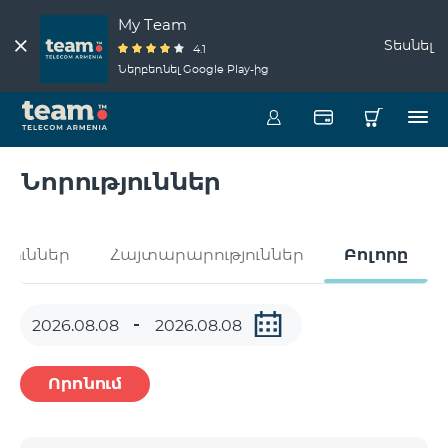
My Team
Տեսնել
4.1
Ներբեռնել Google Play-ից
Նորություններ
թյուններ
Հայտարարություններ
Բոլորը
Որոնում