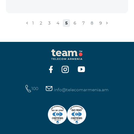
1
2
3
4
5
6
7
8
9
100
info@telecomarmenia.am