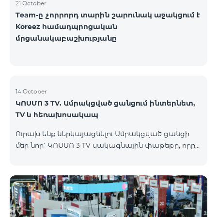
21 October
Team-ը չորրորդ տարին շարունակ աջակցում է
Koreez համադպրոցական
մրցանակաբաշխությանը
14 October
ԿՈՍՄՈ 3 TV. Ամրակցված ցանցում ինտերնետ,
TV և հեռախոսակապ
Ուրախ ենք ներկայացնելու Ամրակցված ցանցի
մեր նոր՝ ԿՈՍՄՈ 3 TV սակագնային փաթեթը, որը
միավորում է ինտերնետը, TV-ն և ֆիքսված
հեռախոսակապը՝ առաջարկելով
ժամանակակից լուծումներ յուրաքանչյուր տան
համար, որը հասանելի կլինի Վարդենիս և
Գավառ քաղաքներում մինչև 15․11․2025
ներառյալ։Ի՞նչ է ներառում Ամրակցված ցանցի