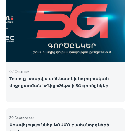
07 October
Team-ը՝ տարվա ամենատեխնոլոգիական
միջոցառման՝ «ԴիջիԹեք»-ի 5G գործընկեր
30 September
Առավելություններ ԿՈՍՄՈ բաժանորդների