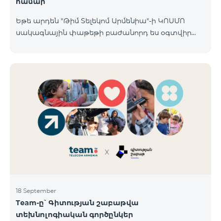
համար
Եթե արդեն "Թիմ Տելեկոմ Արմենիա"-ի ԿՈՍՄՈ
սակագնային փաթեթի բաժանորդ ես օգտվիր
հատուկ առաջարկից տան խելացի
սարքավորումների համար։ Ավտոմատացրու
լուսովորությունը, ջեռուցումը, անվտանգությունը՝
մեկ հպումով ու անսպառ ինտերնետով Smart
Place-ի Aqara սարքավորումներով։ ԿՈՍՄՈ
ծառայությունների փաթեթների գործող բոլոր
բաժանորդները ունեն հնարավորություն ձեռք
բերելու Aqara ապրանքանիշի խելացի
սարքավորումները հատուկ պայմաններով։
Սարքավորումները հասանելի են HomPlex-ի team
Place խանութ սրահում, Հյուսիսային Պողոտա 4
18 September
Team-ը՝ Գիտության շաբաթվա
տեխնոլոգիական գործընկեր