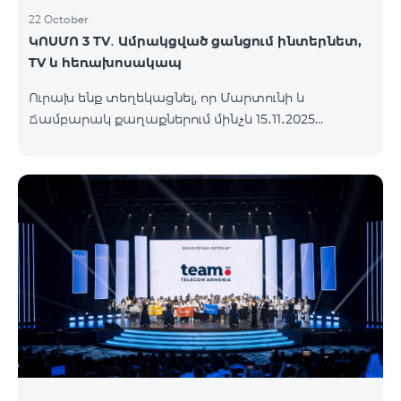
22 October
ԿՈՍՄՈ 3 TV․ Ամրակցված ցանցում ինտերնետ,
TV և հեռախոսակապ
Ուրախ ենք տեղեկացնել, որ Մարտունի և
Ճամբարակ քաղաքներում մինչև 15․11․2025
ներառյալ հասանելի կլինի՝ ԿՈՍՄՈ 3 TV
սակագնային փաթեթը։ Ի՞նչ է ներառում ԿՈՍՄՈ
3 TV փաթեթը․ Ինտերնետ. Մինչև 50 Մբիթ/վ
արագություն։ Մինչև 80 TV ալիք՝ TeamTv Smart
հավելվածով: Ֆիքսված հեռախոսակապ. 180
րոպե դեպի Team ֆիքսված ցանց։ Սույն
սակագնային փաթեթում ներառված
հեռուստատեսության ծառայությունը
տրամադրվում է առանց TV սարքի՝ TeamTV Smart
հավելվածի միջոցով։ Սակագնային փաթեթի
արժեքները ներկայացվա