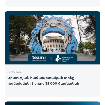
Կենտրոնում՝ միացեք ԿՈՍՄՈ 4 12500, ԿՈՍՄՈ 4
16500 կամ ԿՈՍՄՈ 4 Մարզային 9900 սակագնային
փաթեթներից որևէ մեկին 12 ամիս
բաժանորդագրությամբ և ստացեք
հնարավորություն ձեռք բերել AQARA Խելացի Տան
համակարգերը ընդամենը 2 դրամով․ AQARA
Խելացի Տեսախցիկ E1 (Smart Camera E1) AQARA
Ղեկավարման Սարք M100 (Hub M100) Միանալու
համար պարզապես պետք է անձնագրով
մոտենալ տաղավար։ Առաջարկը գործում է միայն
նոր միացող բաժանորդ
08 October
Գիտության համապետական տոնը
համախմբել է շուրջ 35 000 մասնակցի