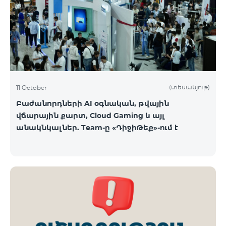
ԿՈՍՄՈ 3 TV փաթեթը․ Ինտերնետ. Մինչև 50 Մբիթ/
վ արագություն։ TV. Մինչև 80 TV ալիք՝ TeamTv
Smart հավելվածով Ֆիքսված հեռախոսակապ.
180 րոպե դեպի Team ֆիքսված ցանց։ Սույն
սակագնային փաթեթում ներառվա
(տեսանյութ)
11 October
Բաժանորդների AI օգնական, թվային
վճարային քարտ, Cloud Gaming և այլ
անակնկալներ. Team-ը «ԴիջիԹեք»-ում է