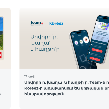
17 April
Սովորի՛ր, խաղա՛ և հաղթի՛ր. Team-ն ո
Koreez-ը առաջարկում են կրթական ն
ի
հնարավորություն