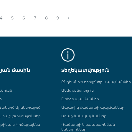
4
5
6
7
8
9
թյան մասին
Տեղեկատվություն
Ընդհանուր դրույթներ և պայմաններ
գարան
Անվտանգություն
ր
E-shop պայմաններ
ելեկոմ Արմենիայում
Ապառիկ վաճառքի պայմաններ
 և հաշվետվություններ
Առաքման պայմաններ
թիկա և Կոմպլայենս
Վաճառքի և սպասարկման
կենտրոններ