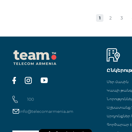
1
2
3
Ընկերու
Մեր մասին
Կապի թան
100
Նորություննե
Աշխատանք Տ
info@telecomarmenia.am
Արդյունքներ
Գործարար Է