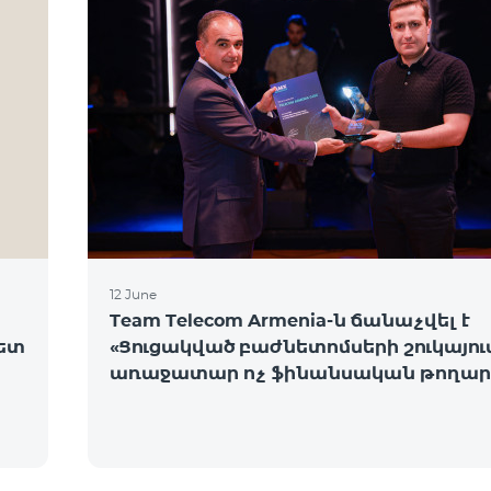
12 June
Team Telecom Armenia-ն ճանաչվել է
նետ
«Ցուցակված բաժնետոմսերի շուկայու
առաջատար ոչ ֆինանսական թողար