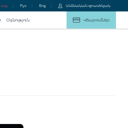
Հայ
Рус
Eng
Անձնական գրասենյակ
ր
Օգնություն
Վճարումներ