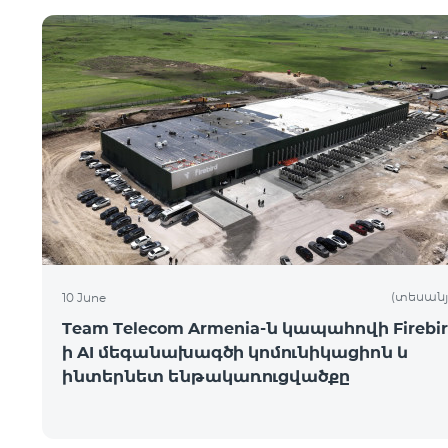
(տեսանյ
10 June
Team Telecom Armenia-ն կապահովի Firebir
ի AI մեգանախագծի կոմունիկացիոն և
ինտերնետ ենթակառուցվածքը