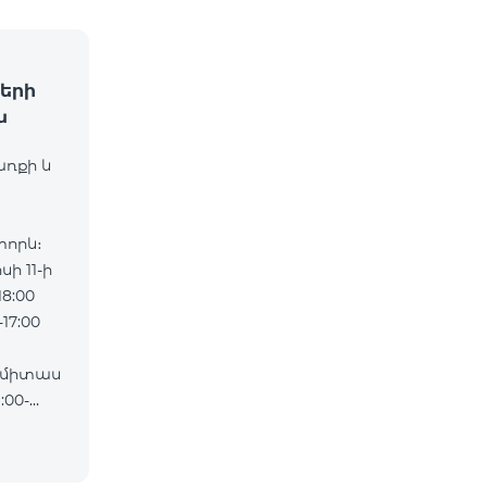
երի
ն
առքի և
որև։
ի 11-ի