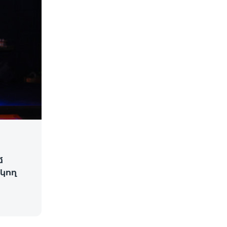
մ
կող