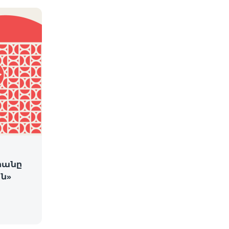
րանը
ն»