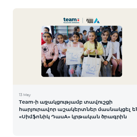
13 May
Team-ի աջակցությամբ տավուշցի
հարյուրավոր աշակերտներ մասնակցել ե
«Սիմֆոնիկ ԴասA» կրթական ծրագրին