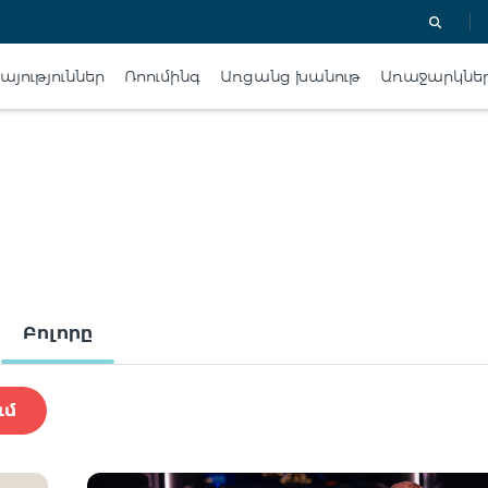
յություններ
Ռոումինգ
Առցանց խանութ
Առաջարկնե
Բոլորը
ւմ