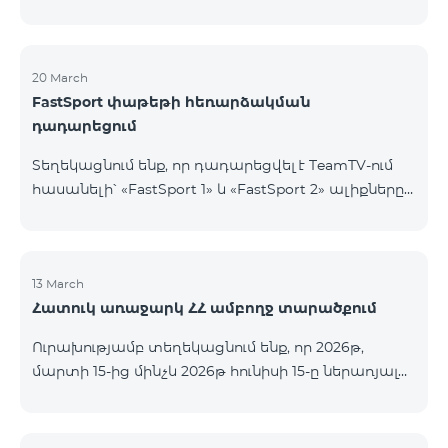
20 March
FastSport փաթեթի հեռարձակման
դադարեցում
Տեղեկացնում ենք, որ դադարեցվել է TeamTV-ում
հասանելի՝ «FastSport 1» և «FastSport 2» ալիքները
ներառող «FastSports» փաթեթի վաճառքը։ Սույն
թվականի ապրիլի 20-ից կդադարեցվի նաև
նշված հեռուստաալիքների հեռարձակումը։
Հարցերի կամ լրացուցիչ տեղեկությունների
13 March
Հատուկ առաջարկ ՀՀ ամբողջ տարածքում
համար խնդրում ենք դիմել «Ֆասթ Մեդիա»
ընկերություն։
Ուրախությամբ տեղեկացնում ենք, որ 2026թ,
մարտի 15-ից մինչև 2026թ հունիսի 15-ը ներառյալ
Հայաստանի Հանրապետության ողջ տարածքում
ԿՈՍՄՈ 4 12500, ԿՈՍՄՈ 4 16500, ԿՈՍՄՈ 4
9900 Մարզային Ծառայությունների փաթեթները