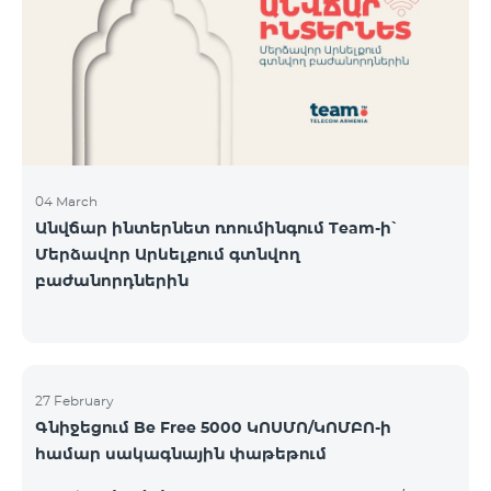
Կիրակի-08․03 Երևան Կենտրոն Իսակովի
պողոտա 3/7 09:00-18:00 09:00-18:00 10:00-19:00
Երևան Կենտրոն Խորենացու փողոց 26/26 09:00-
18:00 09:00-18:00 10:00-19:00 Երևան Էրեբունի
Տիգրան Մեծի պողոտա
04 March
Անվճար ինտերնետ ռոումինգում Team-ի՝
Մերձավոր Արևելքում գտնվող
բաժանորդներին
27 February
Գնիջեցում Be Free 5000 ԿՈՍՄՈ/ԿՈՄԲՈ-ի
համար սակագնային փաթեթում