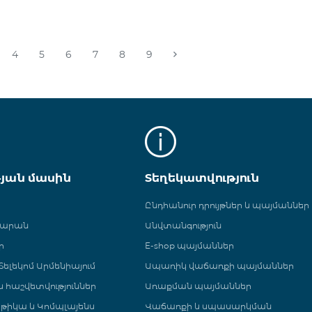
4
5
6
7
8
9
թյան մասին
Տեղեկատվություն
Ընդհանուր դրույթներ և պայմաններ
գարան
Անվտանգություն
ր
E-shop պայմաններ
ելեկոմ Արմենիայում
Ապառիկ վաճառքի պայմաններ
 և հաշվետվություններ
Առաքման պայմաններ
թիկա և Կոմպլայենս
Վաճառքի և սպասարկման