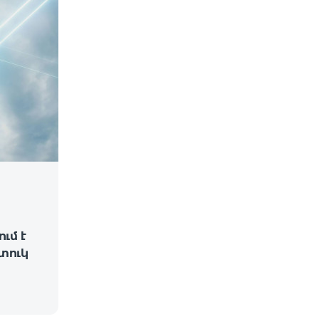
ւմ է
տուկ