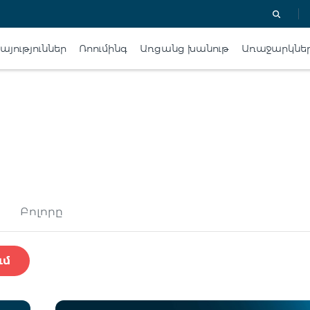
յություններ
Ռոումինգ
Առցանց խանութ
Առաջարկնե
Բոլորը
ւմ