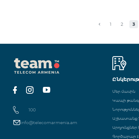
1
2
3
Ընկերու
Մեր մասին
Կապի թան
100
Նորություննե
Աշխատանք Տ
info@telecomarmenia.am
Արդյունքներ
Գործարար Է