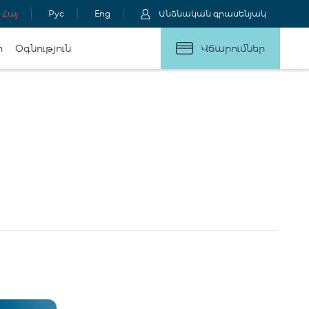
Հայ
Рус
Eng
Անձնական գրասենյակ
ր
Օգնություն
Վճարումներ