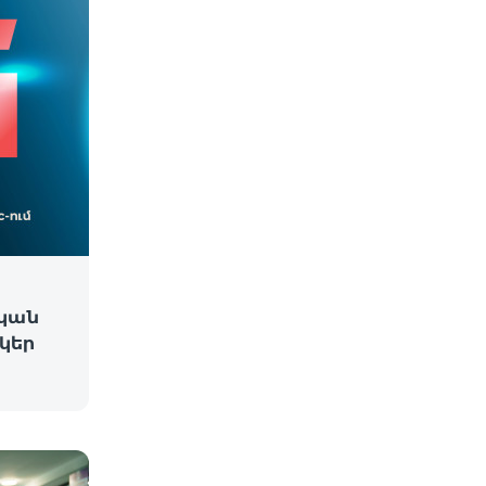
կան
նկեր