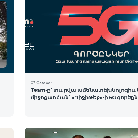
07 October
Team-ը՝ տարվա ամենատեխնոլոգիա
միջոցառման՝ «ԴիջիԹեք»-ի 5G գործը