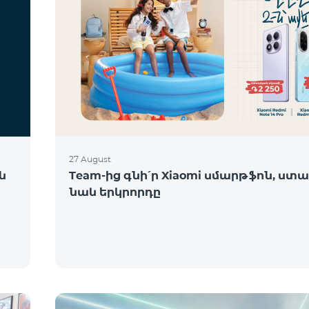
27 August
ն
Team-ից գնի՛ր Xiaomi սմարթֆոն, ստա
նաև երկրորդը