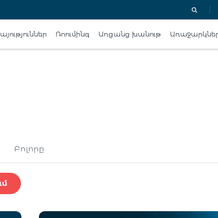
յություններ
Ռոումինգ
Առցանց խանութ
Առաջարկնե
Բոլորը
ւմ