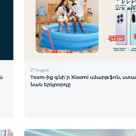
27 August
ն
Team-ից գնի՛ր Xiaomi սմարթֆոն, ստա
նաև երկրորդը