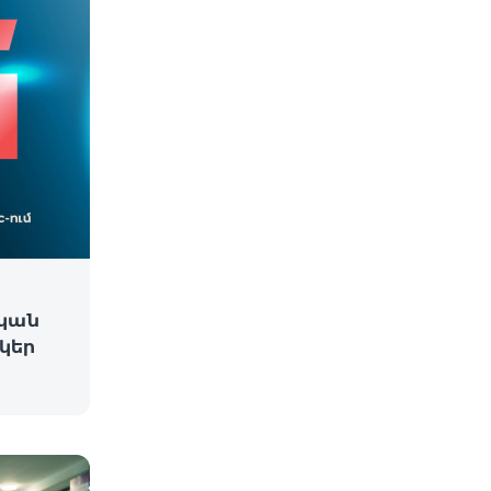
կան
նկեր