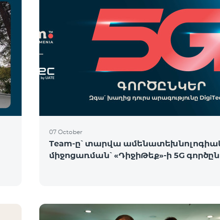
07 October
Team-ը՝ տարվա ամենատեխնոլոգիա
միջոցառման՝ «ԴիջիԹեք»-ի 5G գործը