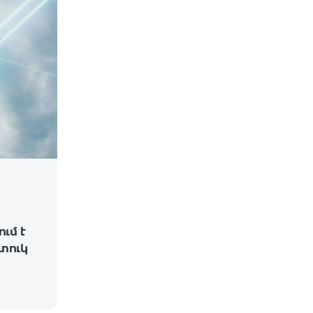
ւմ է
տուկ