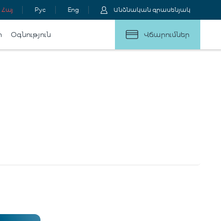
Հայ
Рус
Eng
Անձնական գրասենյակ
ր
Օգնություն
Վճարումներ