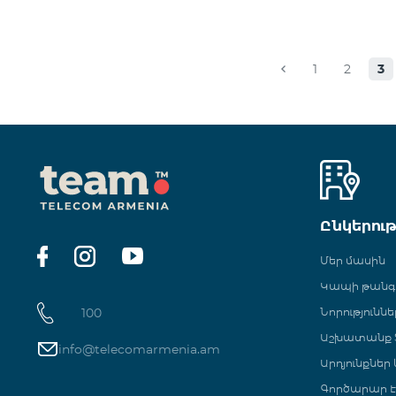
1
2
3
Ընկերու
Մեր մասին
Կապի թան
100
Նորություննե
Աշխատանք Տ
info@telecomarmenia.am
Արդյունքներ
Գործարար Է