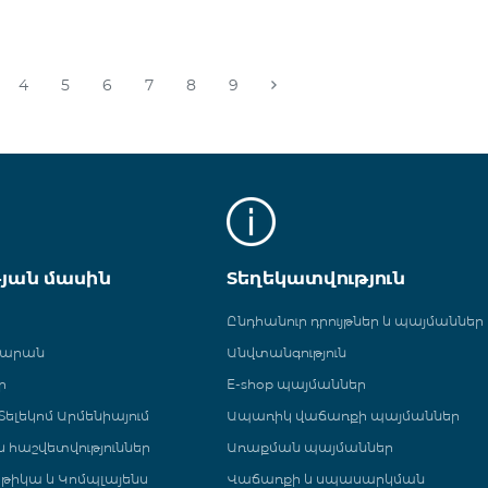
4
5
6
7
8
9
թյան մասին
Տեղեկատվություն
Ընդհանուր դրույթներ և պայմաններ
գարան
Անվտանգություն
ր
E-shop պայմաններ
ելեկոմ Արմենիայում
Ապառիկ վաճառքի պայմաններ
 և հաշվետվություններ
Առաքման պայմաններ
թիկա և Կոմպլայենս
Վաճառքի և սպասարկման