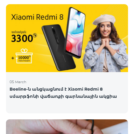
Աղվերանում կմեկնարկի արդեն շատերի կողմից
սիրված NLDS եռօրյա սեմինարը
(երիտասարդների շրջանում առաջնորդությունը
զարգացնելուն ուղղված եռօրյա սեմինար)։
Սեմինարի շրջանակներում քննարկվելու են
երիտասարդությանը հետաքրքրող թեմաներ,
ինչպիսիք են՝ առաջնորդություն, մարքեթինգ,
ձեռնարկատիրության զարգացում, ստարտափ
հիմնադրելու նրբությունները և բիզնեսում նորովի
մտածելու
05 March
Beeline-ն անցկացնում է Xiaomi Redmi 8
սմարթֆոնի վաճառքի գարնանային ակցիա