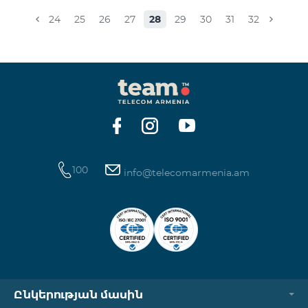
ռեզիդենտ ստարտափներն են՝ Craft Lab, Personal
Lawyer, Sofetch և BridgeSoft: Պաշտոնական
24
25
26
27
28
29
30
31
32
բացմանը թիմերի անդամները ծանոթացել են
միմյանց և գործող ներդրողների հետ։
Հայաստանի բիզնես հրեշտակների ցանցի
(BANA) հետ համատեղ իրականացվող Beeline
ստարտափ ինկուբատորում լավագույն
արդյունքներ գրանցող թիմերը ներդրումներ են
ներգրավում բիզնես հրեշտակների կողմից:
«Յուրաքանչյուր շրջափուլին
100
info@telecomarmenia.am
Ընկերության մասին