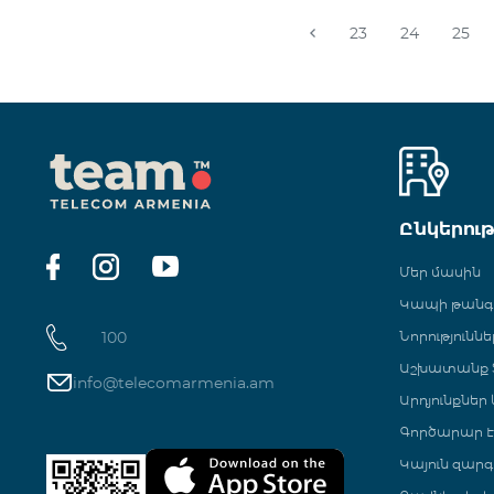
23
24
25
Ընկերու
Մեր մասին
Կապի թան
100
Նորություննե
Աշխատանք Տ
info@telecomarmenia.am
Արդյունքներ
Գործարար Է
Կայուն զարգ