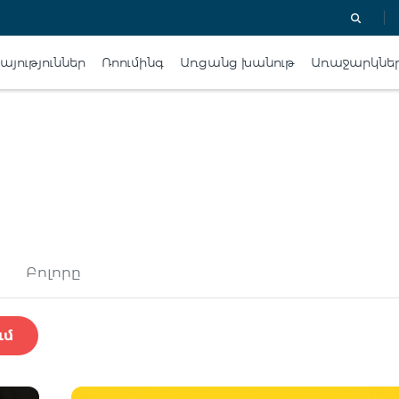
յություններ
Ռոումինգ
Առցանց խանութ
Առաջարկնե
Բոլորը
ւմ