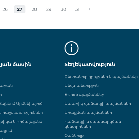
26
27
28
29
30
31
թյան մասին
Տեղեկատվություն
Ընդհանուր դրույթներ և պայմաններ
գարան
Անվտանգություն
ր
E-shop պայմաններ
ելեկոմ Արմենիայում
Ապառիկ վաճառքի պայմաններ
 և հաշվետվություններ
Առաքման պայմաններ
թիկա և Կոմպլայենս
Վաճառքի և սպասարկման
կենտրոններ
ացում
Ծածկույթ