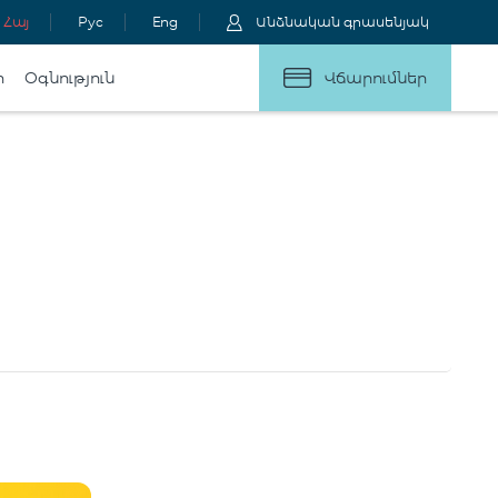
Հայ
Рус
Eng
Անձնական գրասենյակ
ր
Օգնություն
Վճարումներ