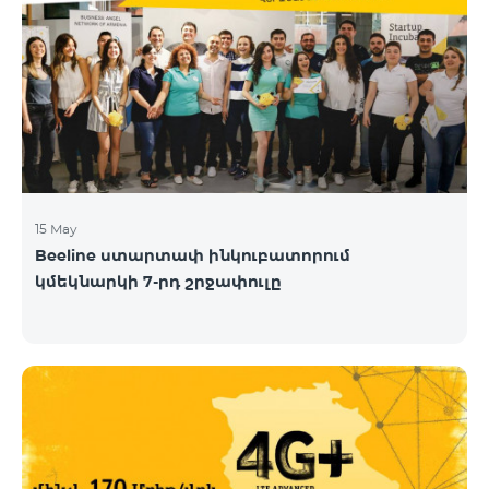
15 May
Beeline ստարտափ ինկուբատորում
կմեկնարկի 7-րդ շրջափուլը