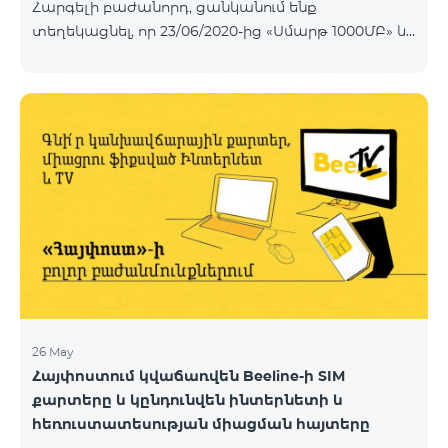
Հարգելի բաժանորդ, ցանկանում ենք
տեղեկացնել, որ 23/06/2020-ից «Սմարթ 1000ՄԲ» և
«Մեգա 200» փաթեթների պայմաններում տեղի են
ունենալու փոփոխություններ:Փոփոխությունների
արդյունքում «Սմարթ 1000ՄԲ» փաթեթով
տրամադրվելու է 3ԳԲ ինտերնետ, նախկին 1000ՄԲ-
ի փոխարեն, իսկ վավերականության ժամկետը
սահմանվելու է 7 օր նախկին 14 օրի փոխարեն:
«Սմարթ 1000ՄԲ» փաթեթի արժեքը մնալու է
անփոփոխ՝ 500 դրամ: «Մեգա 200ՄԲ» փաթեթը
կանվանափոխվի «Մեգա 300ՄԲ» և հունիսի 23-ից
փաթեթով տրամադրվելու է 300ՄԲ ինտերնետ
նախկին 200ՄԲ-ի փոխարե
26 May
Հայփոստում կվաճառվեն Beeline-ի SIM
քարտերը և կընդունվեն ինտերնետի և
հեռուստատեսության միացման հայտերը