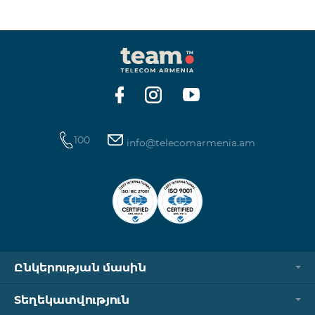
փոփոխվելու են։ Մասնավորապես փոփոխվելու է
դիտարկման շրջանի տևողությունը՝ նախկին 60
օրվա փոխարեն 15 օր։ 16-րդ օրը սակագնային
փաթեթը չվեարկտիվացնելու դեպքում
պայմանագիրը միակողմանի կխզվի և հիմնական
համարի վրա կավելանա տույժ։
100
info@telecomarmenia.am
Ընկերության մասին
Տեղեկատվություն