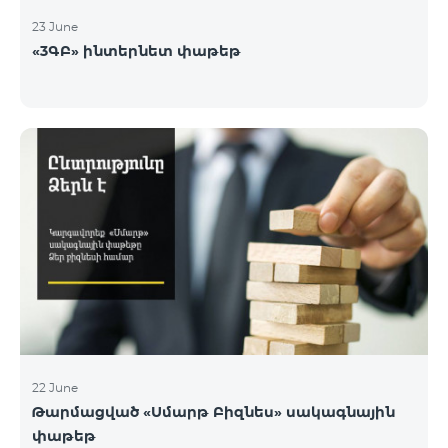
23 June
«3ԳԲ» ինտերնետ փաթեթ
22 June
Թարմացված «Սմարթ Բիզնես» սակագնային
փաթեթ