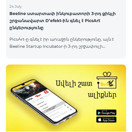
24 July
Beeline ստարտափ ինկուբատորի 3-րդ ցիկլի
շրջանավարտ D’efekt-ին գնել է PicsArt
ընկերությունը
PicsArt-ը գնել է իր առաջին ընկերությունը, այն է
Beeline Startup Incubator-ի 3-րդ շրջափուլի
շրջանավարտ՝ D'efekt հավելվածը։ D'efekt
հայկական ստարտափը հնարավորություն է
տալիս արհեստական բանականության շնորհիվ
ստեղծել տարատեսակ վիզուալ նյութեր։ Նշենք, որ
PicsArt-ն աշխարհում ամենամեծ հաջողության
հասած ստարտափներից է, որի ընդհանուր
ֆինանսավորումը կազմում է 54 միլիոն դոլար:
PicsArt-ի հնարավորություն է տալիս
օգտատերերին խմբագրել լուսանկարներ,
պատկերներ և տեսանյութեր։ D'efekt-ը
կենտրոնանում է վիդեո