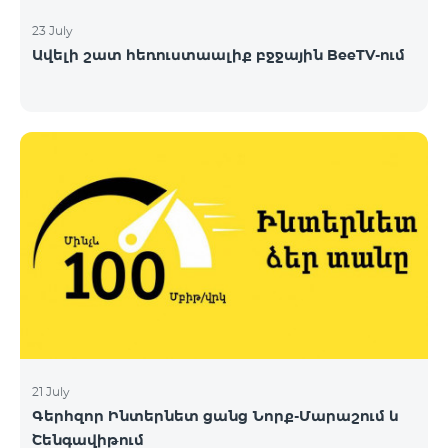
23 July
Ավելի շատ հեռուստաալիք բջջային BeeTV-ում
21 July
Գերհզոր Ինտերնետ ցանց Նորք-Մարաշում և
Շենգավիթում