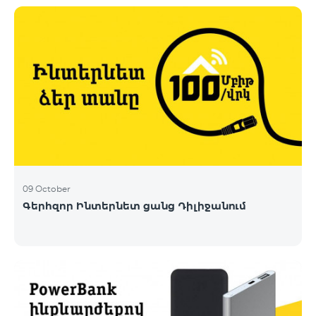
09 October
Գերհզոր Ինտերնետ ցանց Դիլիջանում