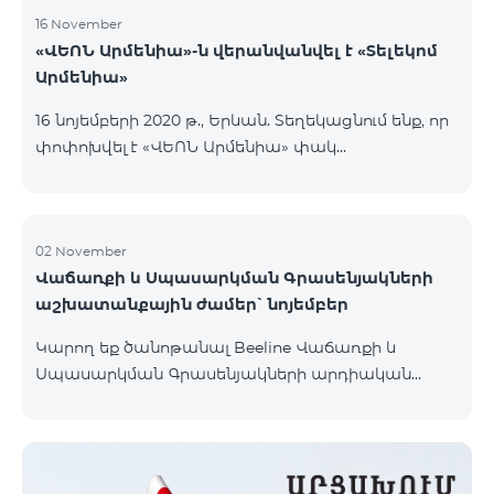
16 November
«ՎԵՈՆ Արմենիա»-ն վերանվանվել է «Տելեկոմ
Արմենիա»
16 նոյեմբերի 2020 թ., Երևան. Տեղեկացնում ենք, որ
փոփոխվել է «ՎԵՈՆ Արմենիա» փակ
բաժնետիրական ընկերության իրավաբանական
անվանումը․ ընկերության նոր անվանումն է
«Տելեկոմ Արմենիա» փակ բաժնետիրական
ընկերություն։ Անվանափոխությունը պետական
02 November
Վաճառքի և Սպասարկման Գրասենյակների
գրանցում է ստացել 2020 թ. նոյեմբերի 16-ին։
աշխատանքային ժամեր՝ նոյեմբեր
Կատարված փոփոխությունը որևէ կերպ չի
անդրադառնա ընկերության իրավունքների,
Կարող եք ծանոթանալ Beeline Վաճառքի և
պարտավորությունների և ծառայությունների
Սպասարկման Գրասենյակների արդիական
մատուցման վրա, որոնք շարունակելու են
աշխատանքային ժամերի հետ կայքի
իրականացվել նույն ծավալով։ Միաժամանակ
«Գրասենյակներ» բաժնում։
հայտնում ենք, որ կազմակերպությունը դ