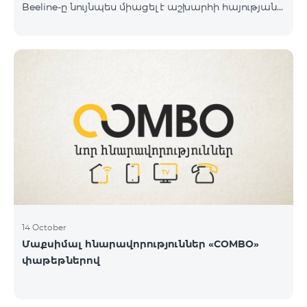
Beeline-ը նույնպես միացել է աշխարհի հայության
կողմից իրականացվող դրամահավաքին և
«Հայաստան» համահայկական հիմնադրամին
փոխանցել է 100 մլն դրամ: Նշենք, որ մինչ այդ
ընկերությունը հնարավորություն է տվել Արցախից
եկած մեր հայրենակիցներին 1 ամիս անվճար
օգտվել «BeeFree 1900» փաթեթից և իջեցրել է
ռոումինգի արժեքն Արցախում մինչև 5 դրամ։
«Պատերազմի առաջին իսկ օրվանից մենք՝
որպես կապի օպերատոր և որպես
հայաստանցիներ, փորձում ենք մաքսիմալ
14 October
Մաքսիմալ հնարավորություններ «COMBO»
փաթեթներով