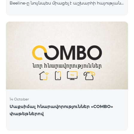
Beeline-ը նույնպես միացել է աշխարհի հայության
կողմից իրականացվող դրամահավաքին և
«Հայաստան» համահայկական հիմնադրամին
փոխանցել է 100 մլն դրամ: Նշենք, որ մինչ այդ
ընկերությունը հնարավորություն է տվել Արցախից
եկած մեր հայրենակիցներին 1 ամիս անվճար
օգտվել «BeeFree 1900» փաթեթից և իջեցրել է
ռոումինգի արժեքն Արցախում մինչև 5 դրամ։
«Պատերազմի առաջին իսկ օրվանից մենք՝
որպես կապի օպերատոր և որպես
հայաստանցիներ, փորձում ենք մաքսիմալ
14 October
Մաքսիմալ հնարավորություններ «COMBO»
փաթեթներով