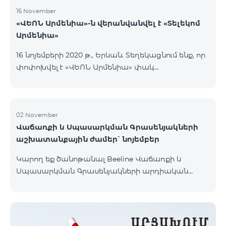
16 November
«ՎԵՈՆ Արմենիա»-ն վերանվանվել է «Տելեկոմ
Արմենիա»
16 նոյեմբերի 2020 թ., Երևան. Տեղեկացնում ենք, որ
փոփոխվել է «ՎԵՈՆ Արմենիա» փակ
բաժնետիրական ընկերության իրավաբանական
անվանումը․ ընկերության նոր անվանումն է
«Տելեկոմ Արմենիա» փակ բաժնետիրական
ընկերություն։ Անվանափոխությունը պետական
02 November
Վաճառքի և Սպասարկման Գրասենյակների
գրանցում է ստացել 2020 թ. նոյեմբերի 16-ին։
աշխատանքային ժամեր՝ նոյեմբեր
Կատարված փոփոխությունը որևէ կերպ չի
անդրադառնա ընկերության իրավունքների,
Կարող եք ծանոթանալ Beeline Վաճառքի և
պարտավորությունների և ծառայությունների
Սպասարկման Գրասենյակների արդիական
մատուցման վրա, որոնք շարունակելու են
աշխատանքային ժամերի հետ կայքի
իրականացվել նույն ծավալով։ Միաժամանակ
«Գրասենյակներ» բաժնում։
հայտնում ենք, որ կազմակերպությունը դ