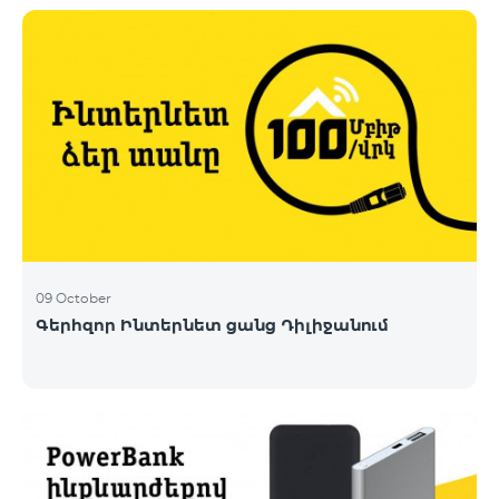
09 October
Գերհզոր Ինտերնետ ցանց Դիլիջանում