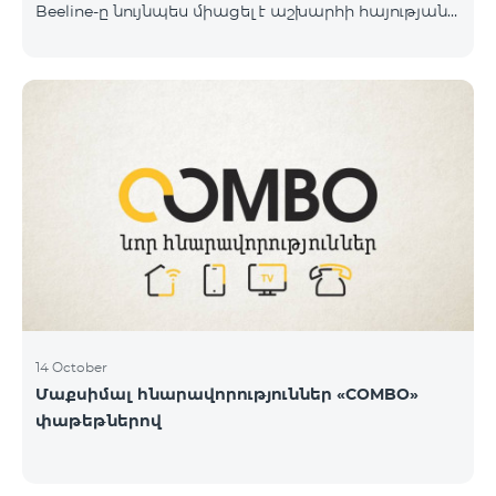
Beeline-ը նույնպես միացել է աշխարհի հայության
կողմից իրականացվող դրամահավաքին և
«Հայաստան» համահայկական հիմնադրամին
փոխանցել է 100 մլն դրամ: Նշենք, որ մինչ այդ
ընկերությունը հնարավորություն է տվել Արցախից
եկած մեր հայրենակիցներին 1 ամիս անվճար
օգտվել «BeeFree 1900» փաթեթից և իջեցրել է
ռոումինգի արժեքն Արցախում մինչև 5 դրամ։
«Պատերազմի առաջին իսկ օրվանից մենք՝
որպես կապի օպերատոր և որպես
հայաստանցիներ, փորձում ենք մաքսիմալ
14 October
Մաքսիմալ հնարավորություններ «COMBO»
փաթեթներով