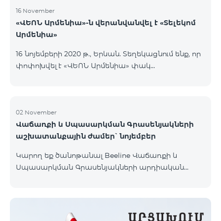
16 November
«ՎԵՈՆ Արմենիա»-ն վերանվանվել է «Տելեկոմ
Արմենիա»
16 նոյեմբերի 2020 թ., Երևան. Տեղեկացնում ենք, որ
փոփոխվել է «ՎԵՈՆ Արմենիա» փակ
բաժնետիրական ընկերության իրավաբանական
անվանումը․ ընկերության նոր անվանումն է
«Տելեկոմ Արմենիա» փակ բաժնետիրական
ընկերություն։ Անվանափոխությունը պետական
02 November
Վաճառքի և Սպասարկման Գրասենյակների
գրանցում է ստացել 2020 թ. նոյեմբերի 16-ին։
աշխատանքային ժամեր՝ նոյեմբեր
Կատարված փոփոխությունը որևէ կերպ չի
անդրադառնա ընկերության իրավունքների,
Կարող եք ծանոթանալ Beeline Վաճառքի և
պարտավորությունների և ծառայությունների
Սպասարկման Գրասենյակների արդիական
մատուցման վրա, որոնք շարունակելու են
աշխատանքային ժամերի հետ կայքի
իրականացվել նույն ծավալով։ Միաժամանակ
«Գրասենյակներ» բաժնում։
հայտնում ենք, որ կազմակերպությունը դ