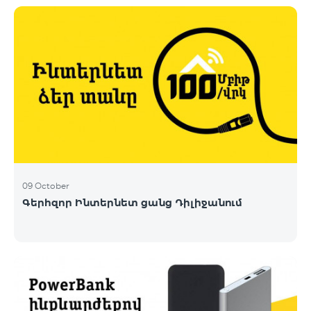
09 October
Գերհզոր Ինտերնետ ցանց Դիլիջանում