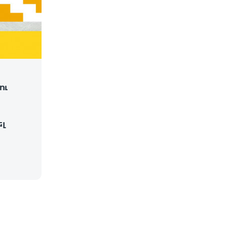
ու
ել