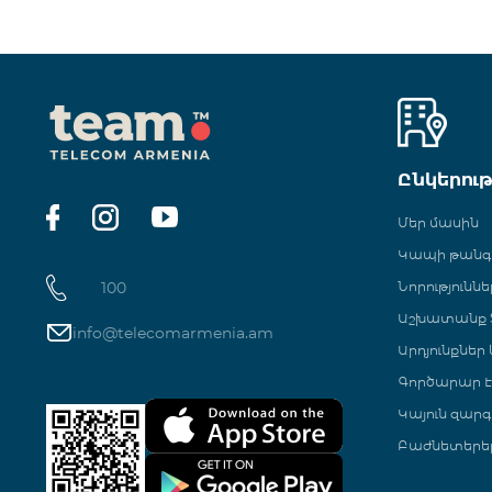
Ընկերու
Մեր մասին
Կապի թան
100
Նորություննե
Աշխատանք Տ
info@telecomarmenia.am
Արդյունքներ
Գործարար Է
Կայուն զարգ
Բաժնետերե