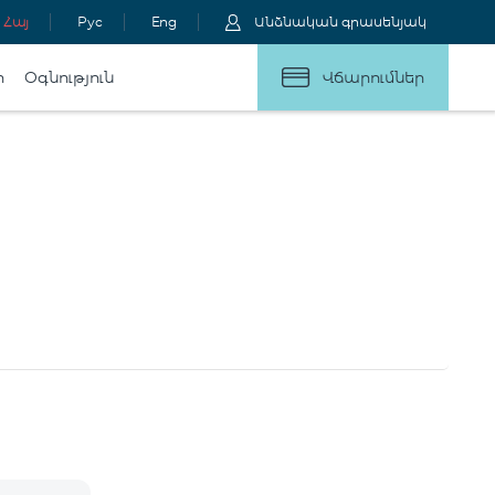
Հայ
Рус
Eng
Անձնական գրասենյակ
ր
Օգնություն
Վճարումներ