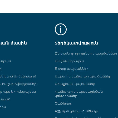
թյան մասին
Տեղեկատվություն
Ընդհանուր դրույթներ և պայմաններ
գարան
Անվտանգություն
ր
E-shop պայմաններ
ելեկոմ Արմենիայում
Ապառիկ վաճառքի պայմաններ
 և հաշվետվություններ
Առաքման պայմաններ
թիկա և Կոմպլայենս
Վաճառքի և սպասարկման
կենտրոններ
ացում
Ծածկույթ
րին
Բջջային ցանցի ծածկույթ