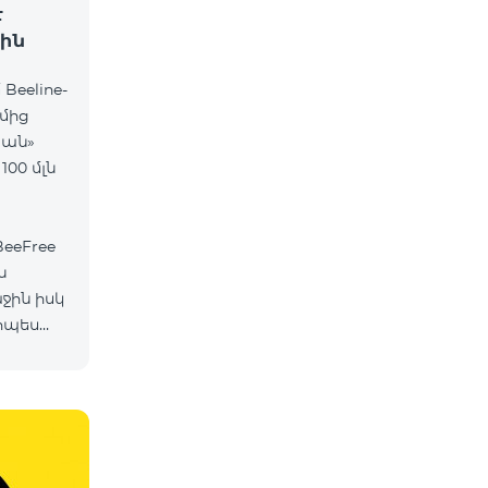
է
ին
Beeline-
ղմից
տան»
00 մլն
eeFree
ն
ջին իսկ
րպես