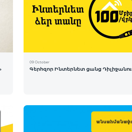
09 October
»
Գերհզոր Ինտերնետ ցանց Դիլիջանու