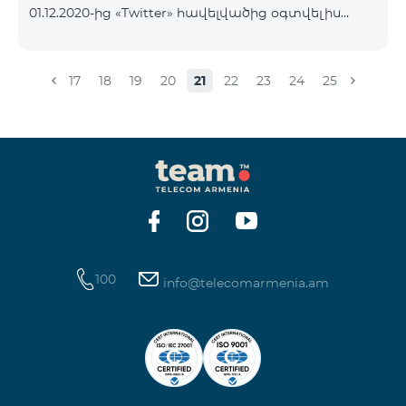
01.12.2020-ից «Twitter» հավելվածից օգտվելիս
նյութեր` http://esource.armedu.am/ Ուսուցողական
իրականացվելու է Ինտերնետի տարիֆիկացում։
խաղերի հարթակ՝ https://kahoot.com/«Կրթությա
Այն դեպքում, եթե ձեր հաշվին առկա է ներառված
Ինտերնետ փաթեթ, ապա հավեվալծի
17
18
19
20
21
22
23
24
25
տարիֆիկացումը կիրականացվի այդ
ներառումից։ Ներառումը սպառելուց հետո
տարիֆիկացումը կիրականացվի համաձայն ձեր
սակագնային փաթեթի պայմանների։
100
info@telecomarmenia.am