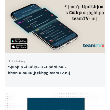
03 February
Դիտի՛ր «Շանթ» և «Արմենիա»
հեռուստաալիքները teamTV-ով