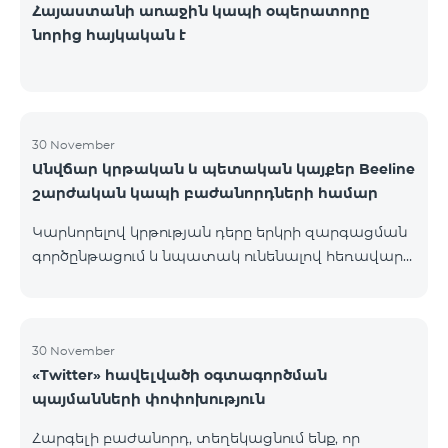
Հայաստանի առաջին կապի օպերատորը
նորից հայկական է
30 November
Անվճար կրթական և պետական կայքեր Beeline
շարժական կապի բաժանորդների համար
Կարևորելով կրթության դերը երկրի զարգացման
գործընթացում և նպատակ ունենալով հեռավար
կրթությունը դարձնել հասանելի բոլորի համար՝
Beeline Armenia-ն իր շարժական ինտերնետից
օգտվող բաժանորդների համար ընդլայնում է
անվճար կրթական և պետական հարթակների
30 November
«Twitter» հավելվածի օգտագործման
ցանկը: Այսուհետ նշված կայքերի ինտերնետի
պայմանների փոփոխություն
տարիֆիկացումը անվճար է` e-school Armenia`
http://e-school.am/ Պաշարների շտեմարան`
Հարգելի բաժանորդ, տեղեկացնում ենք, որ
https://lib.armedu.am/Էլեկտրոնային կրթական