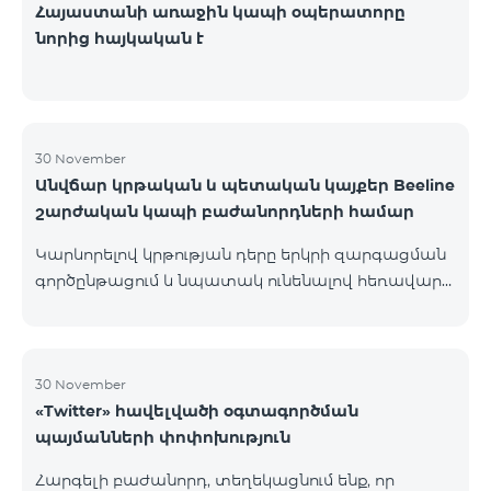
Հայաստանի առաջին կապի օպերատորը
նորից հայկական է
30 November
Անվճար կրթական և պետական կայքեր Beeline
շարժական կապի բաժանորդների համար
Կարևորելով կրթության դերը երկրի զարգացման
գործընթացում և նպատակ ունենալով հեռավար
կրթությունը դարձնել հասանելի բոլորի համար՝
Beeline Armenia-ն իր շարժական ինտերնետից
օգտվող բաժանորդների համար ընդլայնում է
անվճար կրթական և պետական հարթակների
30 November
«Twitter» հավելվածի օգտագործման
ցանկը: Այսուհետ նշված կայքերի ինտերնետի
պայմանների փոփոխություն
տարիֆիկացումը անվճար է` e-school Armenia`
http://e-school.am/ Պաշարների շտեմարան`
Հարգելի բաժանորդ, տեղեկացնում ենք, որ
https://lib.armedu.am/Էլեկտրոնային կրթական