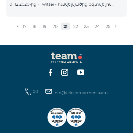
01.12.2020-ից «Twitter» հավելվածից օգտվելիս
նյութեր` http://esource.armedu.am/ Ուսուցողական
իրականացվելու է Ինտերնետի տարիֆիկացում։
խաղերի հարթակ՝ https://kahoot.com/«Կրթությա
Այն դեպքում, եթե ձեր հաշվին առկա է ներառված
Ինտերնետ փաթեթ, ապա հավեվալծի
17
18
19
20
21
22
23
24
25
տարիֆիկացումը կիրականացվի այդ
ներառումից։ Ներառումը սպառելուց հետո
տարիֆիկացումը կիրականացվի համաձայն ձեր
սակագնային փաթեթի պայմանների։
100
info@telecomarmenia.am