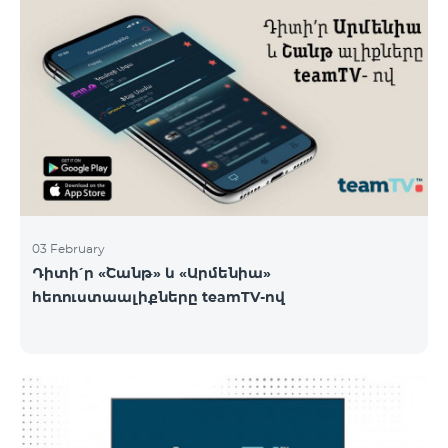
03 February
Դիտի՛ր «Շանթ» և «Արմենիա»
հեռուստաալիքները teamTV-ով