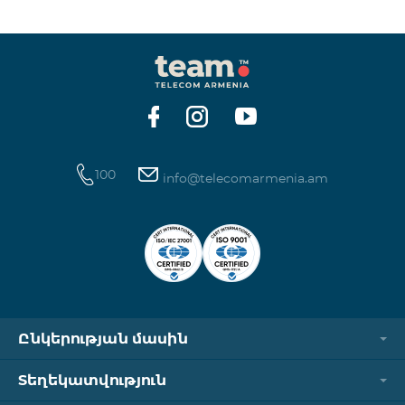
250 դրամ Ինտերնետ՝ 7000 դրամ/ՄԲ Երկրների
ցանկ՝ Բերմուդյան կղզիներ, Բուրկինա Ֆասո,
Կաբո Վերդե, Կուբա, Հասարակածային Գվինեա,
Եթովպիա, Գամբիա, Գվինեա, Մադագասկար,
Մալավի, Մալդիվներ, Մոնղոլիա, Նամիբիա, Նիգեր,
Սենեգալ, Սուդան, Սիրիա, Թունիս,
100
info@telecomarmenia.am
Ընկերության մասին
Տեղեկատվություն