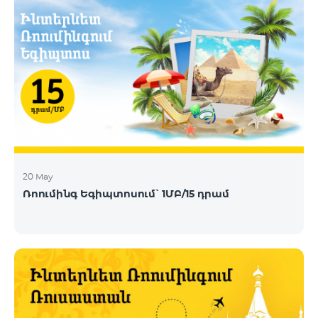
20 May
Ռոումինգ Եգիպտոսում՝ 1ՄԲ/15 դրամ