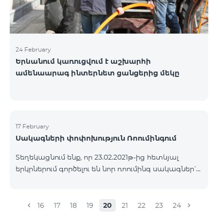
24 February
Երևանում կառուցվում է աշխարհի
ամենաարագ ինտերնետ ցանցերից մեկը
17 February
Սակագների փոփոխություն Ռոումինգում
Տեղեկացնում ենք, որ 23.02.2021թ-ից հետևյալ
երկրներում գործելու են նոր ռոումինգ սակագներ՝
Մուտքային զանգեր՝ 500 դրամ/րոպե Ելքային
զանգեր դեպի Հայաստան՝ 2500 դրամ/րոպե
Ելքային զանգեր Միջազգային՝ 2500 դրամ/րոպե
16
17
18
19
20
21
22
23
24
Ելքային զանգեր տեղական՝ 500 դրամ/րոպե SMS՝