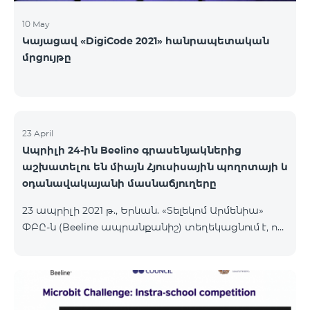
10 May
Կայացավ «DigiCode 2021» հանրապետական
մրցույթը
23 April
Ապրիլի 24-ին Beeline գրասենյակներից
աշխատելու են միայն Հյուսիսային պողոտայի և
օդանավակայանի մասնաճյուղերը
23 ապրիլի 2021 թ., Երևան. «Տելեկոմ Արմենիա»
ՓԲԸ-ն (Beeline ապրանքանիշ) տեղեկացնում է, որ
ապրիլի 24-ին բնականոն գրաֆիկով աշխատելու
են Հյուսիսային պողոտայի վաճառքի և
սպասարկման գրասենյակը՝ աշխատանքային
ժամերը՝ 10:00-22:00, և օդանավակայանի
մասնաճյուղը, որը աշխատում է