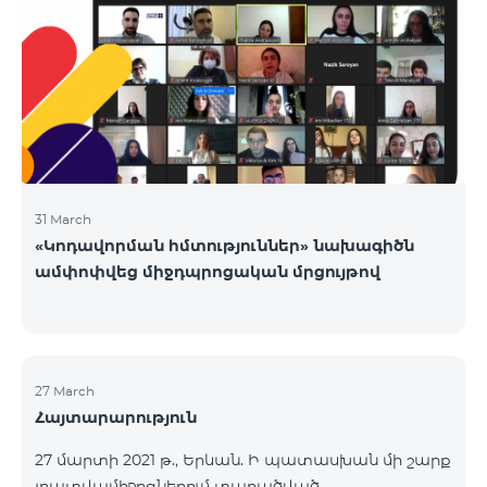
շուրջօրյա։Ընկերության այլ վաճառքի և
սպասարկման գրասենյակները ապրիլի 24-ին
փակ են լինելու։
31 March
«Կոդավորման հմտություններ» նախագիծն
ամփոփվեց միջդպրոցական մրցույթով
27 March
Հայտարարություն
27 մարտի 2021 թ., Երևան. Ի պատասխան մի շարք
լրատվամիջոցներում տարածված