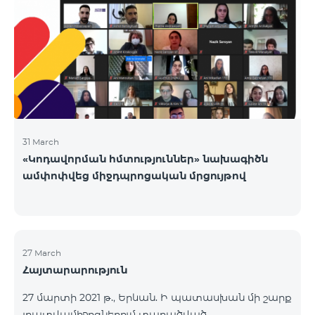
շուրջօրյա։Ընկերության այլ վաճառքի և
սպասարկման գրասենյակները ապրիլի 24-ին
փակ են լինելու։
31 March
«Կոդավորման հմտություններ» նախագիծն
ամփոփվեց միջդպրոցական մրցույթով
27 March
Հայտարարություն
27 մարտի 2021 թ., Երևան. Ի պատասխան մի շարք
լրատվամիջոցներում տարածված