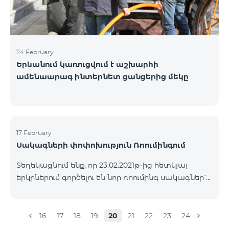
24 February
Երևանում կառուցվում է աշխարհի
ամենաարագ ինտերնետ ցանցերից մեկը
17 February
Սակագների փոփոխություն Ռոումինգում
Տեղեկացնում ենք, որ 23.02.2021թ-ից հետևյալ
երկրներում գործելու են նոր ռոումինգ սակագներ՝
Մուտքային զանգեր՝ 500 դրամ/րոպե Ելքային
զանգեր դեպի Հայաստան՝ 2500 դրամ/րոպե
Ելքային զանգեր Միջազգային՝ 2500 դրամ/րոպե
16
17
18
19
20
21
22
23
24
Ելքային զանգեր տեղական՝ 500 դրամ/րոպե SMS՝