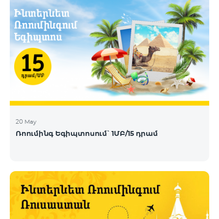
20 May
Ռոումինգ Եգիպտոսում՝ 1ՄԲ/15 դրամ