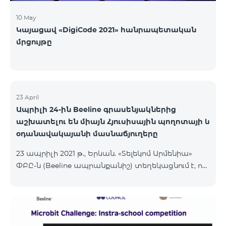
10 May
Կայացավ «DigiCode 2021» հանրապետական
մրցույթը
23 April
Ապրիլի 24-ին Beeline գրասենյակներից
աշխատելու են միայն Հյուսիսային պողոտայի և
օդանավակայանի մասնաճյուղերը
23 ապրիլի 2021 թ., Երևան. «Տելեկոմ Արմենիա»
ՓԲԸ-ն (Beeline ապրանքանիշ) տեղեկացնում է, որ
ապրիլի 24-ին բնականոն գրաֆիկով աշխատելու
են Հյուսիսային պողոտայի վաճառքի և
սպասարկման գրասենյակը՝ աշխատանքային
ժամերը՝ 10:00-22:00, և օդանավակայանի
մասնաճյուղը, որը աշխատում է