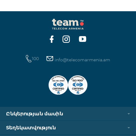
250 դրամ Ինտերնետ՝ 7000 դրամ/ՄԲ Երկրների
ցանկ՝ Բերմուդյան կղզիներ, Բուրկինա Ֆասո,
Կաբո Վերդե, Կուբա, Հասարակածային Գվինեա,
Եթովպիա, Գամբիա, Գվինեա, Մադագասկար,
Մալավի, Մալդիվներ, Մոնղոլիա, Նամիբիա, Նիգեր,
Սենեգալ, Սուդան, Սիրիա, Թունիս,
100
info@telecomarmenia.am
Ընկերության մասին
Տեղեկատվություն