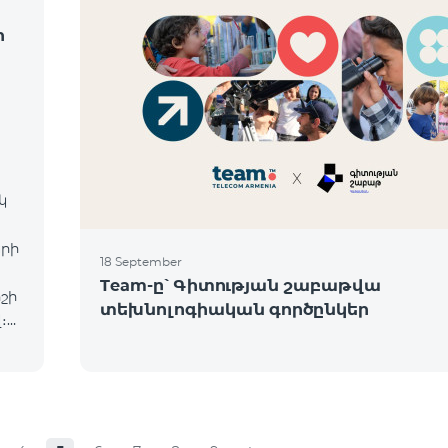
ի
կ
երի
18 September
Team-ը՝ Գիտության շաբաթվա
շի
տեխնոլոգիական գործընկեր
։