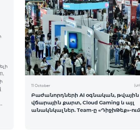
ր
ելի
1․
ի
(տ
11 October
Բաժանորդների AI օգնական, թվային
վճարային քարտ, Cloud Gaming և այլ
անակնկալներ. Team-ը «ԴիջիԹեք»-ում