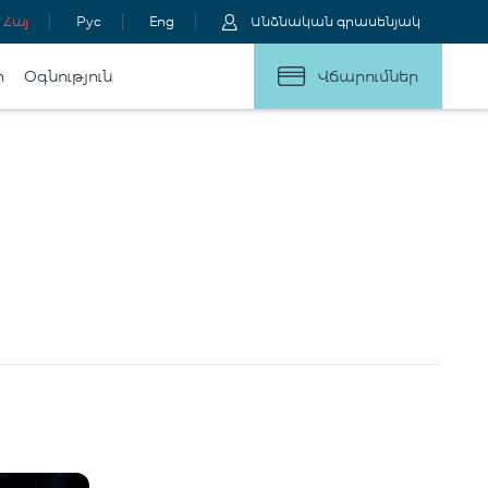
Հայ
Рус
Eng
Անձնական գրասենյակ
ր
Օգնություն
Վճարումներ