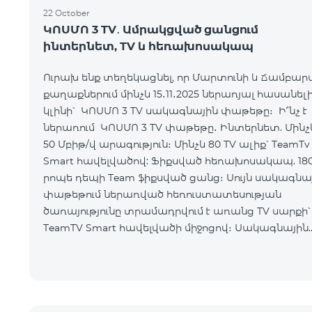
22 October
ԿՈՍՄՈ 3 TV․ Ամրակցված ցանցում
ինտերնետ, TV և հեռախոսակապ
Ուրախ ենք տեղեկացնել, որ Մարտունի և Ճամբար
քաղաքներում մինչև 15․11․2025 ներառյալ հասանել
կլինի՝ ԿՈՍՄՈ 3 TV սակագնային փաթեթը։ Ի՞նչ է
ներառում ԿՈՍՄՈ 3 TV փաթեթը․ Ինտերնետ. Մինչև
50 Մբիթ/վ արագություն։ Մինչև 80 TV ալիք՝ TeamTv
Smart հավելվածով: Ֆիքսված հեռախոսակապ. 18
րոպե դեպի Team ֆիքսված ցանց։ Սույն սակագնային
փաթեթում ներառված հեռուստատեսության
ծառայությունը տրամադրվում է առանց TV սարքի՝
TeamTV Smart հավելվածի միջոցով։ Սակագնային
փաթեթի արժեքները ներկայացվա