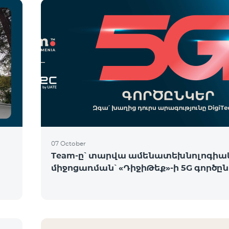
07 October
Team-ը՝ տարվա ամենատեխնոլոգիա
միջոցառման՝ «ԴիջիԹեք»-ի 5G գործը