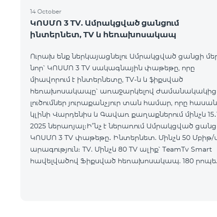
14 October
ԿՈՍՄՈ 3 TV. Ամրակցված ցանցում
ինտերնետ, TV և հեռախոսակապ
Ուրախ ենք ներկայացնելու Ամրակցված ցանցի մե
նոր՝ ԿՈՍՄՈ 3 TV սակագնային փաթեթը, որը
միավորում է ինտերնետը, TV-ն և ֆիքսված
հեռախոսակապը՝ առաջարկելով ժամանակակից
լուծումներ յուրաքանչյուր տան համար, որը հասան
կլինի Վարդենիս և Գավառ քաղաքներում մինչև 15․1
2025 ներառյալ։Ի՞նչ է ներառում Ամրակցված ցանց
ԿՈՍՄՈ 3 TV փաթեթը․ Ինտերնետ. Մինչև 50 Մբիթ/վ
արագություն։ TV. Մինչև 80 TV ալիք՝ TeamTv Smart
հավելվածով Ֆիքսված հեռախոսակապ. 180 րոպե
դեպի Team ֆիքսված ցանց։ Սույն սակագնային
փաթեթում ներառվա