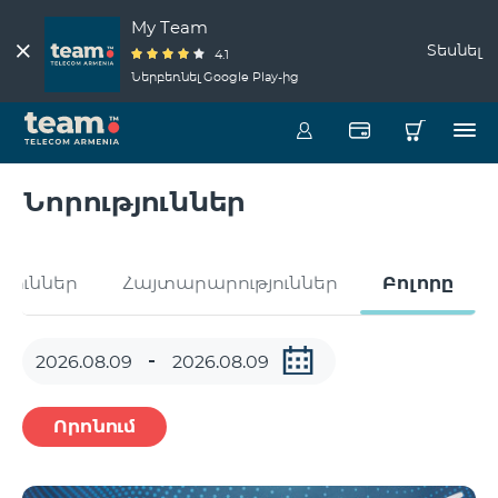
My Team
Տեսնել
4.1
Ներբեռնել Google Play-ից
Նորություններ
թյուններ
Հայտարարություններ
Բոլորը
Որոնում