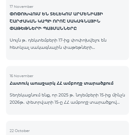
17 November
ՓՈՓՈԽՎՈՒՄ ԵՆ ՏԵԼԵԿՈՄ ԱՐՄԵՆԻԱՅԻ
ՇԱՐԺԱԿԱՆ ԿԱՊԻ ՈՐՈՇ ՍԱԿԱԳՆԱՅԻՆ
ՓԱԹԵԹՆԵՐԻ ՊԱՅՄԱՆՆԵՐԸ
Սույն թ․ դեկտեմբերի 17-ից փոփոխվելու են
հետևյալ սակագնային փաթեթների
պայմանները՝ Կանխավճարային «Be Free 2000»
սակագնային փաթեթը կվերանվանվի «Be Free
2300», որի ամսավճարը կկազմի 2300 դրամ`
նախկին 2000 դրամի փոխարեն։ Բաժանորդները
16 November
Հատուկ առաջարկ ՀՀ ամբողջ տարածքում
կստանան 600 րոպե դեպի ՀՀ բոլոր ցանցեր, ԱՄՆ,
Կանադա, ՌԴ Beeline, Tele2` նախկին 300-ի
Տեղեկացնում ենք, որ 2025 թ․ նոյեմբերի 15-ից մինչև
փոխարեն և 14 ԳԲ ինտերնետ` նախկին 7 ԳԲ-ի
2026թ․ փետրվարի 15-ը ՀՀ ամբողջ տարածքով
փոխարեն։ Կանխավճարային «Be Free 3000»
(բացառությամբ՝ Կապան, Գորիս, Նոյեմբերյան,
սակագնային փաթեթը կվերանվանվի «Be Free
Հրազդան, Սևան և Ճամբարակ քաղաքների)
3200», որի ամսավճարը կկազմի 3200 դրամ`
ԿՈՍՄՈ 4 12500, ԿՈՍՄՈ 4 16500, ԿՈՍՄՈ 4
նախկին 3000 դրամի փոխարեն։ Բա
9900 մարզային և ԿՈՄԲՈ 4 9900 փաթեթները`
22 October