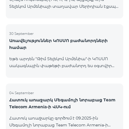
Տելեկոմ Արմենիայի տաղավար Մերիդիան Էքսպո
Կենտրոնում՝ միացեք ԿՈՍՄՈ 4 12500, ԿՈՍՄՈ 4
16500 կամ ԿՈՍՄՈ 4 Մարզային 9900 սակագնային
փաթեթներից որևէ մեկին 12 ամիս
բաժանորդագրությամբ և ստացեք
30 September
Առավելություններ ԿՈՍՄՈ բաժանորդների
հնարավորություն ձեռք բերել AQARA Խելացի Տան
համար
համակարգերը ընդամենը 2 դրամով․ AQARA
Խելացի Տեսախցիկ E1 (Smart Camera E1) AQARA
Եթե արդեն "Թիմ Տելեկոմ Արմենիա"-ի ԿՈՍՄՈ
Ղեկավարման Սարք M100 (Hub M100) Միանալու
սակագնային փաթեթի բաժանորդ ես օգտվիր
համար պարզապես պետք է անձնագրով
հատուկ առաջարկից տան խելացի
մոտենալ տաղավար։ Առաջարկը գործում է միայն
սարքավորումների համար։ Ավտոմատացրու
նոր միացող բաժանորդ
լուսովորությունը, ջեռուցումը, անվտանգությունը՝
մեկ հպումով ու անսպառ ինտերնետով Smart
04 September
Հատուկ առաջարկ Մեգամոլի նորաբաց Team
Place-ի Aqara սարքավորումներով։ ԿՈՍՄՈ
Telecom Armenia-ի ՎՍԿ-ում
ծառայությունների փաթեթների գործող բոլոր
բաժանորդները ունեն հնարավորություն ձեռք
Հատուկ առաջարկը գործում է 09.2025-ին
բերելու Aqara ապրանքանիշի խելացի
Մեգամոլի նորաբաց Team Telecom Armenia-ի
սարքավորումները հատուկ պայմաններով։