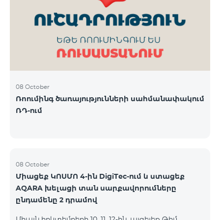
ԿՈՍՄՈ 3 TV փաթեթը․ Ինտերնետ. Մինչև 50 Մբիթ/
վ արագություն։ TV. Մինչև 80 TV ալիք՝ TeamTv
Smart հավելվածով Ֆիքսված հեռախոսակապ.
180 րոպե դեպի Team ֆիքսված ցանց։ Սույն
սակագնային փաթեթում ներառվա
08 October
Ռոումինգ ծառայությունների սահմանափակում
ՌԴ-ում
08 October
Միացեք ԿՈՍՄՈ 4-ին DigiTec-ում և ստացեք
AQARA խելացի տան սարքավորումները
ընդամենը 2 դրամով
Միայն հոկտեմբերի 10, 11, 12-ին, այցելեք Թիմ