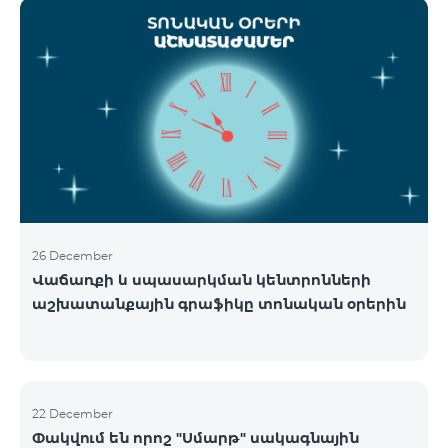
ցանցի շահագործումը: Ցանցի անջատումը տեղի
կունենա փուլային տարբերակով: Առաջին փուլով
ցանցը կանջատվի Տավուշի և Լոռու մարզերում՝
2026թ.-ի հունվարի 15-ից: Ծառայությունների
անխափան հասանելությունն ապահովելու
նպատակով շարունակում է գործել հատուկ
առաջարկ, որը հնարավորություն է ընձեռում ձեռք
բերել նոր տեխնոլոգիաներով աշխատող բջջային
հեռախոսնե
26 December
Վաճառքի և սպասարկման կենտրոնների
աշխատանքային գրաֆիկը տոնական օրերին
22 December
Փակվում են որոշ "Սմարթ" սակագնային