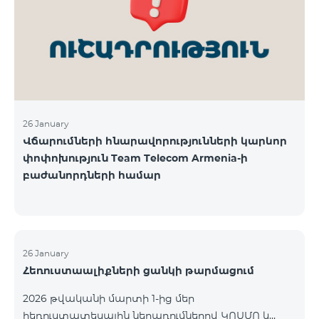
վճարահաշվարկային ընկերությունների կողմից
Team Telecom Armenia-ին առաջարկված
պայմանները ենթադրում էին ծառայությունների
համար էապես ավելի բարձր սակագներ, քան այ
26 January
Վճարումների հնարավորությունների կարևոր
փոփոխություն Team Telecom Armenia-ի
բաժանորդների համար
26 January
Հեռուստաալիքների ցանկի թարմացում
2026 թվականի մարտի 1-ից մեր
հեռուստատեսային ներառումներով ԿՈՍՄՈ և