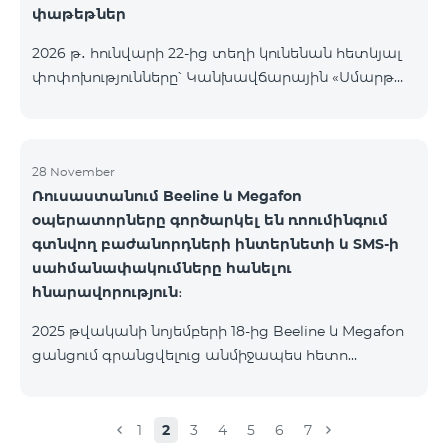
փաթեթներ
2026 թ․ հունվարի 22-ից տեղի կունենան հետևյալ
փոփոխությունները՝ Կանխավճարային «Սմարթ
5500» սակագնային փաթեթը կդադարի գործել, և
բաժանորդների հեռախոսահամարները
կտեղափոխվեն «BeFree 5000 unlimit»
սակագնային փաթեթին, որի շրջանակներում
28 November
Ռուսաստանում Beeline և Megafon
կստանան անսահմանափակ ինտերնետ, 2000
օպերատորները գործարկել են ռոումինգում
րոպե դեպի ՀՀ բոլոր ցանցեր, ԱՄՆ, Կանադա, ՌԴ
գտնվող բաժանորդների ինտերնետի և SMS-ի
Beeline և Tele2 ցանցեր, 500 SMS, 200 ՄԲ
սահմանափակումները հանելու
ռոումինգում, 60 TV ալիք։ «BeFree 5000 unlimit»
հնարավորություն։
սակագնային փաթեթի ամսավճարը կազմում է
5000 դրամ։ Կանխավճարային «Սմարթ 7500»
2025 թվականի նոյեմբերի 18-ից Beeline և Megafon
սակագնային փաթեթը կդադարի գ
ցանցում գրանցվելուց անմիջապես հետո
բաժանորդները ստանում են SMS
հաղորդագրություն՝ հղումով Captcha ստուգման
էջին։ Ստուգումը հաջողությամբ անցնելուց հետո
1
2
3
4
5
6
7