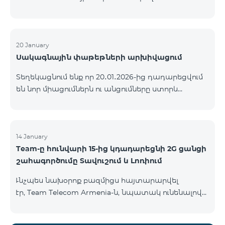
ԿՈՄԲՈ ծառայությունների փաթեթների ալիքների
ցանկում տեղի կունենան փոփոխություններ,
համաձայն որոնց՝ տարածաշրջանային
մուլտիպլեքս հեռուստաալիքները հասանելի
20 January
Սակագնային փաթեթների արխիվացում
կլինեն միայն այն մարզերում, որտեղ դրանց
ցուցադրումը պարտադիր է՝ ըստ կարգավորող
Տեղեկացնում ենք որ 20․01․2026-ից դադարեցվում
մարմինների պահանջների։ Այս փոփոխությունը
են նոր միացումներն ու անցումները ստորև
իրականացվում է հեռուստատեսային հարթակի
ներկայացված ծառայությունների փաթեթներին։
տեխնիկական պարամետրերի թարմացման
ԿՈՄԲՈ 2 Max ԿՈՄԲՈ 2 Plus ԿՈՄԲՈ 2 TV ԿՈՄԲՈ 4
շրջանակներում և համապատասխանում է
Basic 8990 ԿՈՄԲՈ 4 Plus 10990 ԿՈՄԲՈ 4 Max 13990
տեղական հեռարձակման նորմերին։ Ալիքների
14 January
ցանկը ըստ մարզեր
Team-ը հունվարի 15-ից կդադարեցնի 2G ցանցի
շահագործումը Տավուշում և Լոռիում
Ւնչպես նախօրոք բազմիցս հայտարարվել
էր, Team Telecom Armenia-ն, նպատակ ունենալով
էապես բարձրացնել կապի որակը և թվային
միջավայրի անվտանգությունը, կդադարեցնի 2G