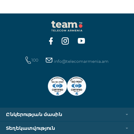
ինտերնետի և SMS ծառայությունների
հասանելիությունը վերականգնվում է ավտոմատ
կերպով։ Խնդրում ենք ուշադրություն դարձնել, որ
Captcha հղումն աշխատում է միայն
համապատասխան օպերատորի բջջային
ցանցին միացված լինելու դեպքում։ Wi-Fi-ը և VPN-
ը պետք է անջատված լինեն, հակառակ դեպքում
նույնականացումը չի կատարվի։ Այս
100
info@telecomarmenia.am
Ընկերության մասին
Տեղեկատվություն